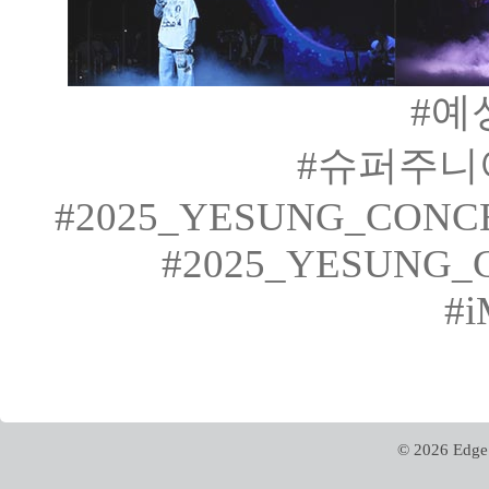
#예
#슈퍼주니어
#2025_YESUNG_CONCERT
#2025_YESUNG_CO
#i
© 2026 Edge 