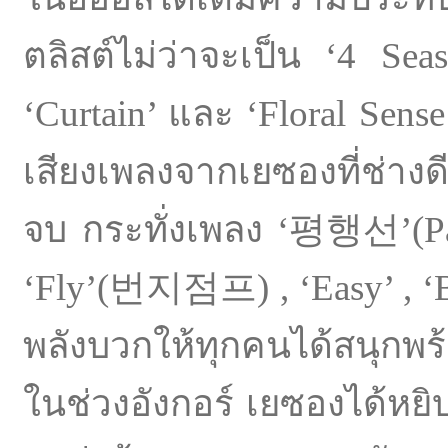
ตลิสต์ไม่ว่าจะเป็น
‘
4 Seas
‘Curtain’ และ
‘
Floral Sens
เสียงเพลงจากเยซองที่ช่างด
จบ กระทั่งเพลง
‘
평행선’(Para
‘Fly’(번지점프) , ‘Easy’ , ‘Be
พลังบวกให้ทุกคนได้สนุกพร
ในช่วงอังกอร์ เยซองได้หย