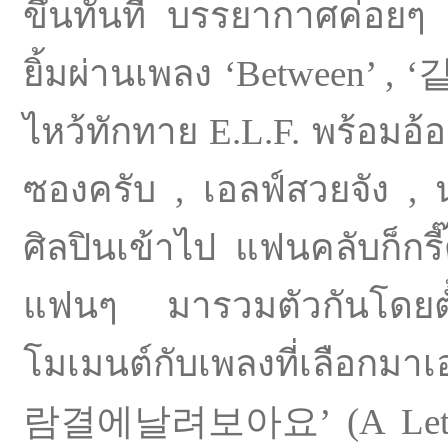
ขึ้นทันที บรรยากาศค่อยๆ
ยิ้มผ่านเพลง ‘Between’ ,
ไหว้ทักทาย E.L.F. พร้อมอ้
ซองครับ , เอลฟ์สวยจัง , น
ศิลปินเข้าไป แฟนคลับก็กรี๊ด
แฟนๆ มารวมตัวกันโดยตั
โมเมนต์กับเพลงที่เลือกมาเอ
람결에날려보아요’ (A Letter I