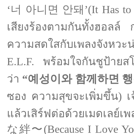
‘너 아니면 안돼’(It Has to Be 
เสียงร้องตามกันทั้งฮอลล์ 
ความสดใสกับเพลงจังหวะ
E.L.F. พร้อมใจกันชูป้าย
ว่า
“예성이와 함께하면 행
ซอง ความสุขจะเพิ่มขึ้น) เจ
แล้วเสิร์ฟต่อด้วยเมดเลย์เ
な絆〜(Because I Love You