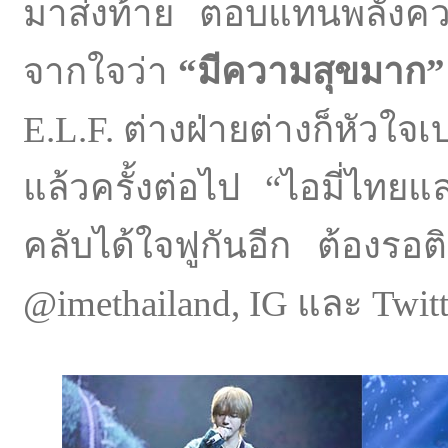
มาส่งท้าย ตอบแทนพลังความ
จากใจว่า
“
มีความสุขมาก
”
E.L.F. ต่างฝ่ายต่างก็หัวใจเบ
แล้วครั้งต่อไป
“
ไอมี่ไทยแ
คลับได้ใจฟูกันอีก ต้องรอ
@imethailand, IG และ Twit