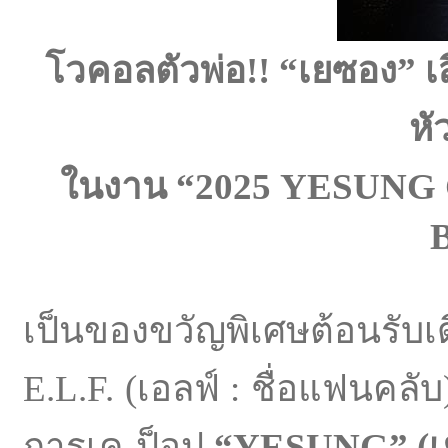
โวคอลตัวพ่อ!! “เยซอง” เ
หั
ในงาน “2025
YESUNG C
เป็นของขวัญพิเศษต้อนรับเ
E.L.F. (เอลฟ์ : ชื่อแฟนคลับ
การเค-ป็อป
“YESUNG” (เ