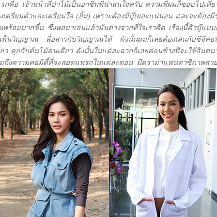
รกคือ เจ้าหน้าที่ป่าไม้เป็นอาชีพที่น่าสนใจครับ ความที่ผมก็ชอบไปเที่ยวอ
งเตรียมตัวและเตรียมใจ (ยิ้ม) เพราะต้องมีบู๊เยอะแน่นอน และจะต้องมีร
ันพร้อมมากขึ้น ซึ่งพอมาเล่นแล้วมันต่างจากที่ใจเราคิด เรื่องนี้คิวบู๊แบ
็นวิญญาณ สื่อสารกับวิญญาณได้ ดังนั้นผมก็เลยต้องเล่นกับซีจีค่อ
ยว คุยกับต้นไม้คนเดียว ดังนั้นในแต่ละฉากก็เลยค่อนข้างที่จะใช้จินต
ง รวมถึงความคอมิดี้ที่จะสอดแทรกในแต่ละตอน มีดราม่าแฟนตาซีภาพสว