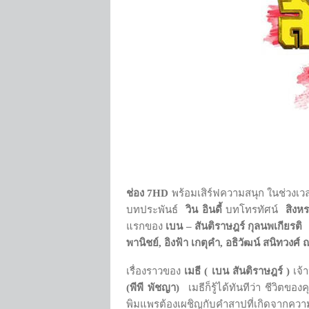
ช่อง
7HD
พร้อมเสิร์ฟความสนุก ในช่วงเว
บทประพันธ์
วิน อินดี้
บทโทรทัศน์
สิงห
แรกของ
เบน – สันติราษฎร์ กุลนพเกียรติ
พานิชย์
,
อิงฟ้า เกตุคำ
,
อธิวัฒน์ สนิทวงศ์ 
เรื่องราวของ
เมธี ( เบน สันติราษฎร์ )
เจ้า
(พีพี พัชญา)
เมธีก็รู้ได้ทันทีว่า ชีวิ
พิมแพรต้องเผชิญกับคำสาปที่เกิดจากความ