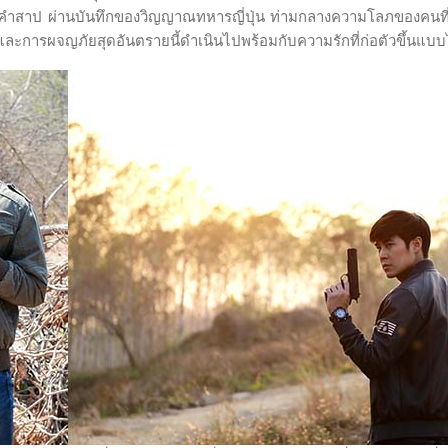
ำสาป ผ่านบันทึกของวิญญาณทหารญี่ปุ่น ท่ามกลางความโลภของคนที่รู้เร
ะการผจญภัยสุดอันตรายนี้ดำเนินไปพร้อมกับความรักที่ก่อตัวขึ้นแบบไม