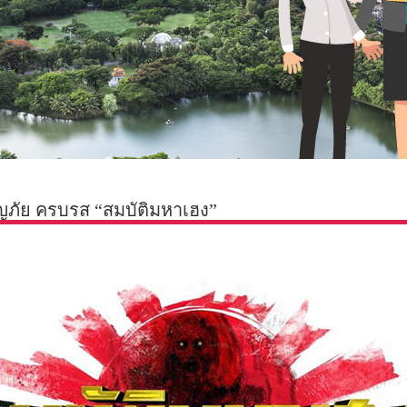
จญภัย ครบรส “สมบัติมหาเฮง”