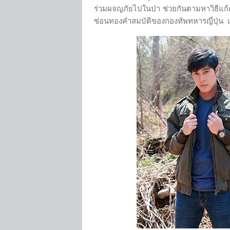
ร่วมผจญภัยไปในป่า ช่วยกันตามหาวิธีแก้ค
ซ่อนทองคำสมบัติของกองทัพทหารญี่ปุ่น แล