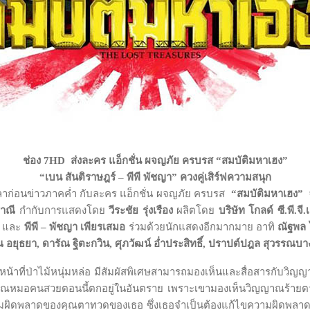
ช่อง
7HD ส่งละคร แอ็กชั่น ผจญภัย ครบรส “สมบัติมหาเฮง”
“เบน สันติราษฎร์ – พีพี พัชญา” ควงคู่เสิร์ฟความสนุก
ลาก่อนข่าวภาคค่ำ กับละคร แอ็กชั่น ผจญภัย ครบรส
“สมบัติมหาเฮง”
ราณี
กำกับการแสดงโดย
วีระชัย รุ่งเรือง
ผลิตโดย
บริษัท โกลด์ ซี
.พี.จ
และ
พีพี – พัชญา เพียรเสมอ
ร่วมด้วยนักแสดงอีกมากมาย อาทิ
ณัฐพล 
ณ อยุธยา
,
ดารัณ ฐิตะกวิน
,
ศุภวัฒน์ อ่ำประสิทธิ์, ปราปต์ปฎล สุวรรณบาง
หน้าที่ป่าไม้หนุ่มหล่อ มีสัมผัสพิเศษสามารถมองเห็นและสื่อสารกับวิ
ตของคุณหมอคนสวยตอนนี้ตกอยู่ในอันตราย เพราะเขามองเห็นวิญญาณร้าย
ผิดพลาดของคุณตาทวดของเธอ ซึ่งเธอจำเป็นต้องแก้ไขความผิดพลาดนั้น 