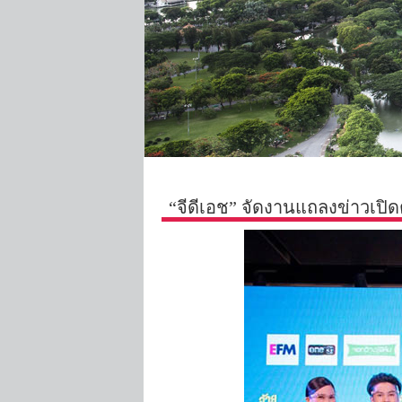
“จีดีเอช” จัดงานแถลงข่าวเปิดต