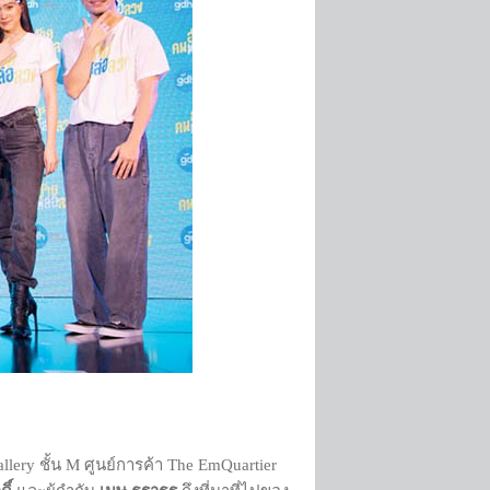
llery ชั้น M ศูนย์การค้า The EmQuartier