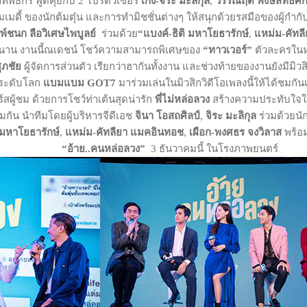
ที่พิธีกร พูดคุยกับ 2 โปรดิวเซอร์
เก้ง
-
จิระ มะลิกุล
,
วรรณฤดี พงษ์สิทธิศักด
กคอมเมดี้ ของนักต้มตุ๋น และการทำมิชชั่นต่างๆ ให้สนุกด้วยรสมือของผู้ก
พ์ชนก ลือวิเศษไพบูลย์
ร่วมด้วย
“แบงค์
-
ธิติ มหาโยธารักษ์
,
แหม่ม
-
คัทล
นาน งานนี้ณเดชน์ โชว์ความสามารถพิเศษของ
“ทาวเวอร์”
ตัวละครในหน
ศุภชัย
ผู้จัดการส่วนตัว เรียกว่าฮากันทั้งงาน และช่วงท้ายของงานยังมีมิว
ร์ระดับโลก
แบมแบม
GOT7
มาร่วมเล่นในมิวสิกวิดีโอเพลงนี้ให้ได้ชมกัน
์สผู้ชม ด้วยการโชว์ท่าเต้นสุดน่ารัก
พี่ไม่หล่อลวง
สร้างความประทับใจให้
น นำทีมโดยผู้บริหารจีดีเอช
จินา โอสถศิลป์
,
จิระ มะลิกุล
ร่วมด้วยน
 มหาโยธารักษ์
,
แหม่ม-คัทลียา แมคอินทอช
,
เผือก-พงศธร จงวิลาส
พร้อม
“อ้าย
..
คนหล่อลวง”
3 ธันวาคมนี้ ในโรงภาพยนตร์