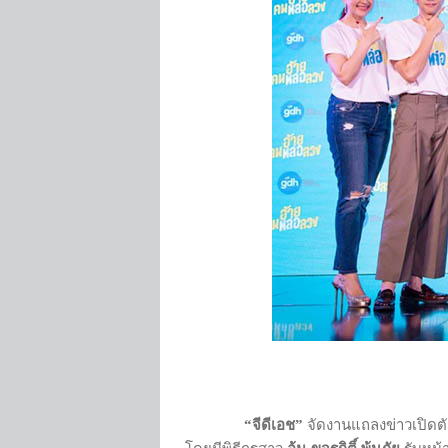
“จีดีเอช”
จัดงานแถลงข่าวเปิดต