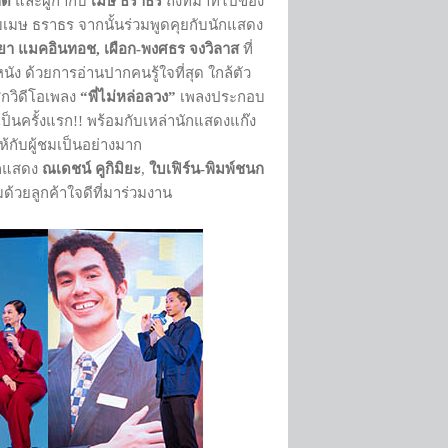
ิ์
และผู้กำกับ
เมษ ธราธร
ถึงที่มาที่ไปของ
ำกับเมษ ธราธร จากนั้นร่วมพูดคุยกับนักแสดง
ียา แมคอินทอช,
เผือก
-
พงศธร จงวิลาส
ที่
ัง ด้วยการอ่านปากคนรู้ใจที่สุด ใกล้ตัว
สิกวิดีโอเพลง
“พี่ไม่หล่อลวง”
เพลงประกอบ
เป็นครั้งแรก!! พร้อมกับเหล่านักแสดงแก๊ง
กับผู้ชมเป็นอย่างมาก
ักแสดง
ณเดชน์ คูกิมิยะ
,
ใบเฟิร์น-พิมพ์ชนก
ด้วยลูกค้าใจดีที่มาร่วมงาน