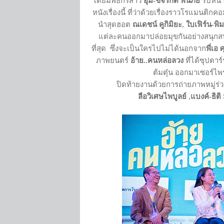
โดยมีพิธีกรสาว
อุ้ม
-
ขจรกิติ์ พ้นภัย
รับหน้า
หนังเรื่องนี้ ที่ว่าด้วยเรื่องราวโรแมนติ
นำสุดฮอต
ณเดชน์ คูกิมิยะ
,
ใบเฟิร์น
-
พิม
แต่ละคนออกมาปล่อยมุขกันอย่างสนุกส
ที่สุด ซึ่งจะเป็นใครไปไม่ได้นอกจาก
พี่เอ 
ภาพยนตร์
อ้าย
..
คนหล่อลวง
ที่ได้ซุปตา
ต้มตุ๋น ออกมาเซอร์ไพร
ปิดท้ายงานด้วยการถ่ายภาพหมู่ร่วมกั
ลือวิเศษไพบูลย์
,
แบงค์-ธิติ