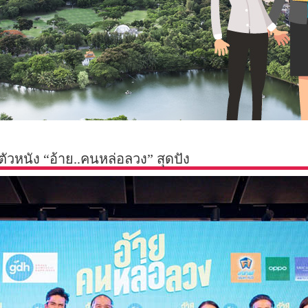
ัวหนัง “อ้าย..คนหล่อลวง” สุดปัง