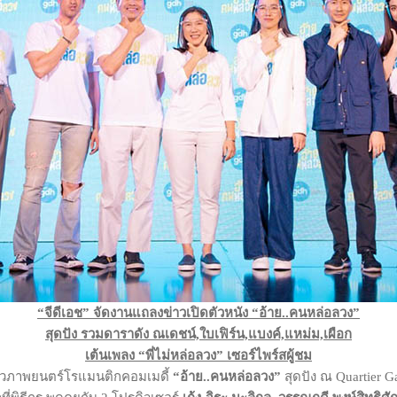
“จีดีเอช” จัดงานแถลงข่าวเปิดตัวหนัง “อ้าย
..
คนหล่อลวง”
สุดปัง รวมดาราดัง ณเดชน์,ใบเฟิร์น,แบงค์,แหม่ม,เผือก
เต้นเพลง “พี่ไม่หล่อลวง” เซอร์ไพร์สผู้ชม
ัวภาพยนตร์โรแมนติกคอมเมดี้
“อ้าย
..
คนหล่อลวง”
สุดปัง ณ Quartier Ga