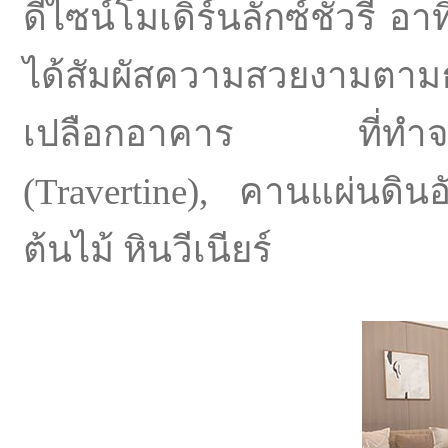
ดีไซน์โมเดิร์นลักซ์ชัวรี่ อาท
ได้สัมผัสความสวยงามตามธ
เปลือกอาคาร ที่ทำจากก
(Travertine), คานแผ่นดิ
ต้นไม้ หินวีเนียร์