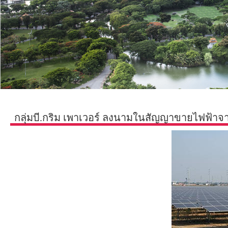
กลุ่มบี.กริม เพาเวอร์ ลงนามในสัญญาขายไฟฟ้าจา