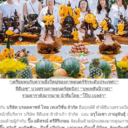
“เตรียมพบกับความยิ่งใหญ่ของภาพยนตร์รักระดับประเทศ
!!“
จีดีเอช” บวงสรวงภาพยนตร์สุดปัง
!! “บุพเพสันนิวาส2”
รวมดาราดังมากมาย นำทีมโดย “โป๊ป
-เบลล่า”
กับ
บริษัท บรอดคาซท์ ไทย เทเลวิชั่น จำกัด
ถือฤกษ์ดี ทำพิธีบวงสรวงเ
้าที่บริหาร บริษัท จีดีเอช ห้าห้าเก้า จำกัด และ
อรุโณชา ภาณุพันธุ์
ก
้อมด้วยผู้กำกับ
ปิ๊ง
-อดิสรณ์ ตรีสิริเกษม
จัดเต็มด้วยนักแสดงมากคุณภ