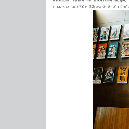
แคมเปน
,
ไอซ์
-พาริส อินทรโกมาลย์สุต
,
ก
บวงสรวง ณ บริษัท จีดีเอช ห้าห้าเก้า จำกั