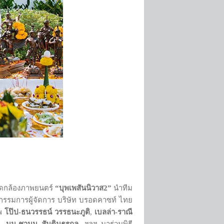
ปิดกล้องภาพยนตร์
“บุพเพสันนิวาส
2”
นำทีม
รรมการผู้จัดการ บริษัท บรอดคาซท์ ไทย
าพ
โป๊ป
-ธนวรรธน์ วรรธนะภูติ
,
เบลล่า
-ราณี