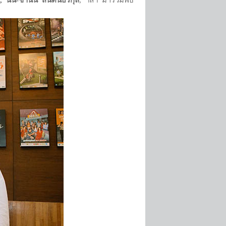
ศ์, นน-ชานน สันตินธรกุล
, ฯลฯ มาร่วมพิธี