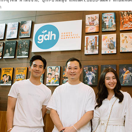
ิ๊ก-สุวัจนี พานิชชีวะ,
ปุ๊กกี้
-ปวีณ์นุช แพ่งนคร
,
บ๊อบบี้
-นิมิตร ลักษมีพง
ด