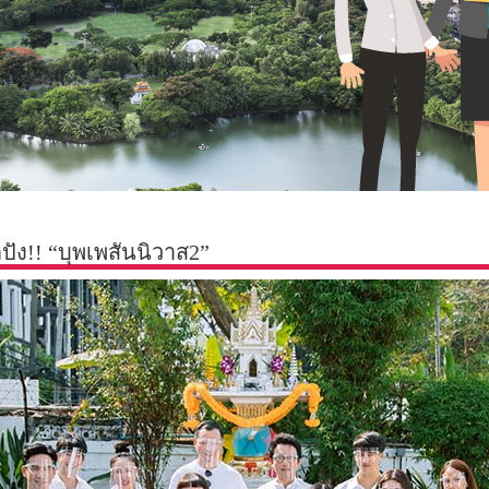
ัง!! “บุพเพสันนิวาส2”