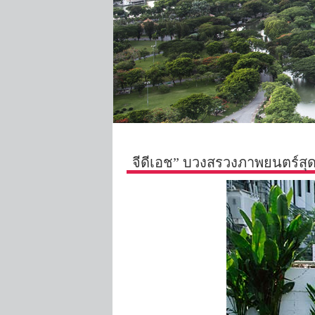
จีดีเอช” บวงสรวงภาพยนตร์สุดป