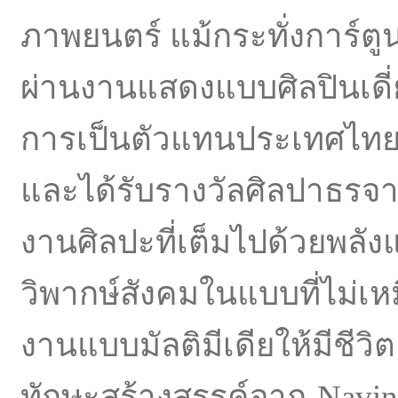
ภาพยนตร์ แม้กระทั่งการ์ต
ผ่านงานแสดงแบบศิลปินเด
การเป็นตัวแทนประเทศไทยใ
และได้รับรางวัลศิลปาธ
งานศิลปะที่เต็มไปด้วยพล
วิพากษ์สังคมในแบบที่ไม่เ
งานแบบมัลติมีเดียให้มีชีว
ทักษะสร้างสรรค์จาก Navin P