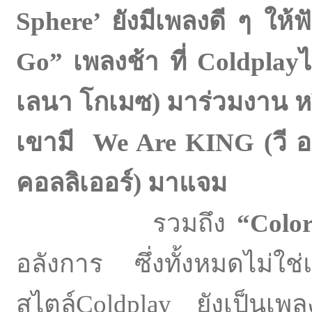
Sphere’ ยังมีเพลงดี ๆ ให
Go” เพลงช้า ที่
Coldplay
ไ
เลนา โกเมซ) มาร่วมงาน ห
เขามี
We Are K
ING (
วี อ
คอลลิเออร์
) มาแจม
รวมถึง
“
Colo
อลังการ ซึ่งทั้งหมดไม่ใ
สไตล์Coldplay ยังเป็นเพล