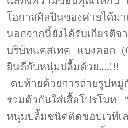
แสดงความขอบคุณให้กับ ป้
โอกาสศิลปินของค่ายได้มาเป
นอกจากนี้ยังได้รับเกียรติ
บริษัทแคสเทค แบงคอก (
ยินดีกับหนุ่มปลื้มด้วย....!!!
ตบท้ายด้วยการถ่ายรูปหมู่ก
รวมตัวกันใส่เสื้อโปรโมท “ป
หนุ่มปลื้มชนิดติดขอบเวทีเล