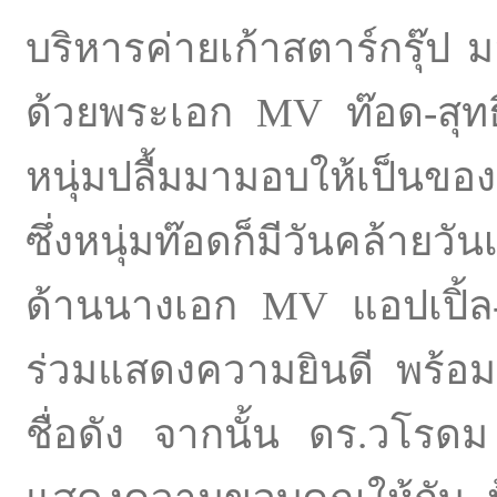
บริหารค่ายเก้าสตาร์กรุ๊ป
ด้วยพระเอก MV ท๊อด-สุท
หนุ่มปลื้มมามอบให้เป็นของ
ซึ่งหนุ่มท๊อดก็มีวันคล้ายวัน
ด้านนางเอก MV แอปเปิ้ล-
ร่วมแสดงความยินดี พร้อม
ชื่อดัง จากนั้น ดร.วโรด