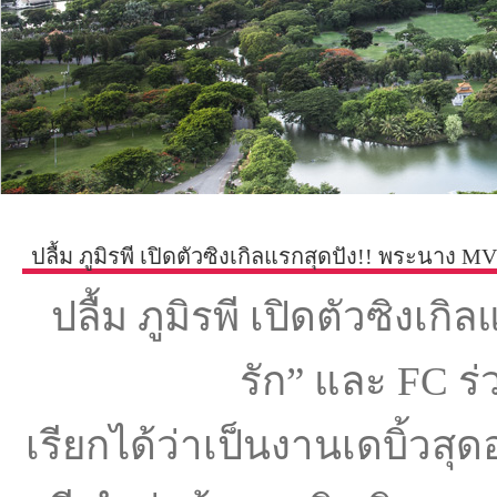
ปลื้ม ภูมิรพี เปิดตัวซิงเกิลแรกสุดปัง!! พระนาง M
ปลื้ม ภูมิรพี เปิดตัวซิงเก
รัก” และ FC ร
เรียกได้ว่าเป็นงานเดบิ้วสุด