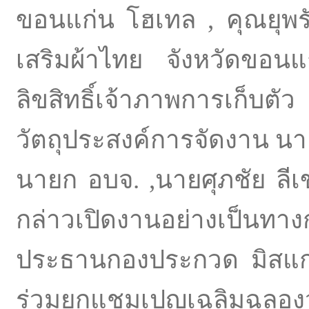
ขอนแก่น โฮเทล , คุณยุพร
เสริมผ้าไทย จังหวัดขอนแ
ลิขสิทธิ์เจ้าภาพการเก็บ
วัตถุประสงค์การจัดงาน 
นายก อบจ. ,นายศุภชัย ลี
กล่าวเปิดงานอย่างเป็น
ประธานกองประกวด มิสแก
ร่วมยกแชมเปญเฉลิมฉลองว