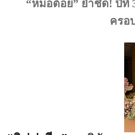
“หมอต้อย” ย้ำชัด
! ปีที
ครอบ