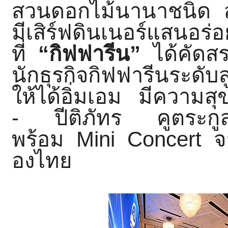
สวนดอกไม้นานาชนิด ส
มีเสิร์ฟดินเนอร์แสนอ
ที่
“กิฟฟารีน”
ได้คัดส
นักธุรกิจกิฟฟารีนระดั
บส
ให้ได้อิ่มเอม มีความ
- ปีติภัทร คูตระกูล
พร้อม
Mini Concert
จ
องไทย