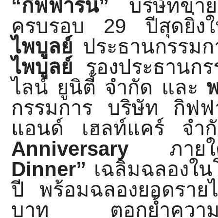
“กิฟฟารีน”
บริษัทขาย
ครบรอบ
29
ปีสุดยิ่
ไพบูลย์
ประธานกรรมก
ไพบูลย์
รองประธานกรร
ไลน์ ยูนิตี้ จำกัด และ
พ
กรรมการ บริษัท กิฟฟ
แอนด์ เฮลท์แคร์ จำ
Anniversary
ภาย
Dinner
”
เฉลิมฉลองใ
ปี พร้อมฉลองยอดรายได
บาท ตอกย้ำความส