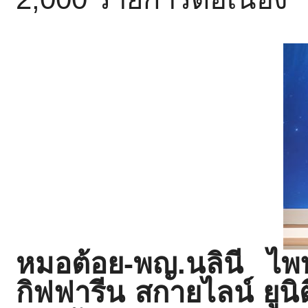
หมอต้อย-พญ.นลินี ไพ
กิฟฟารีน สกายไลน์ ยูนิตี