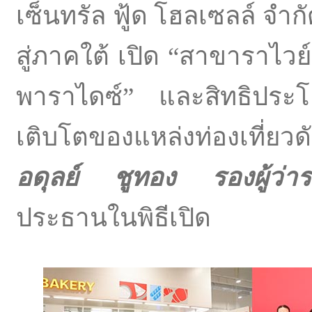
เซ็นทรัล ฟู้ด โฮลเซลล์ จำ
สู่ภาคใต้ เปิด “สาขาราไวย์ 
พาราไดซ์” และสิทธิประโ
เติบโตของแหล่งท่องเที่
อดุลย์ ชูทอง รองผู้ว่ารา
ประธานในพิธีเปิด