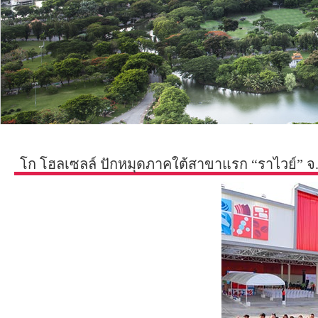
โก โฮลเซลล์ ปักหมุดภาคใต้สาขาแรก “ราไวย์” จ.ภ