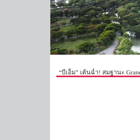
“บีเอ็ม” เต้นฉ่ำ! สมฐานะ Gr