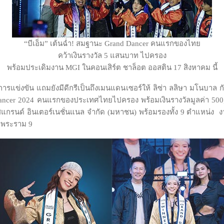
“บีเอ็ม” เต้นฉ่ำ! สมฐานะ Grand Dancer คนแรกของไทย
คว้าเงินรางวัล 5 แสนบาท ไปครอง
พร้อมประเดิมงาน MGI ในคอนเสิร์ต ชาล็อต ออสติน 17 สิงหาคม นี้
ข่งขัน แถมยังมีดีกรีเป็นถึงเมนแดนเซอร์ให้ ลิซ่า ลลิษา มโนบาล กั
 Dancer 2024 คนแรกของประเทศไทยไปครอง พร้อมเงินรางวัลมูลค่า 50
ิสแกรนด์ อินเตอร์เนชั่นแนล จำกัด (มหาชน) พร้อมรองทั้ง 9 ตำแหน่ง 
K พระราม 9