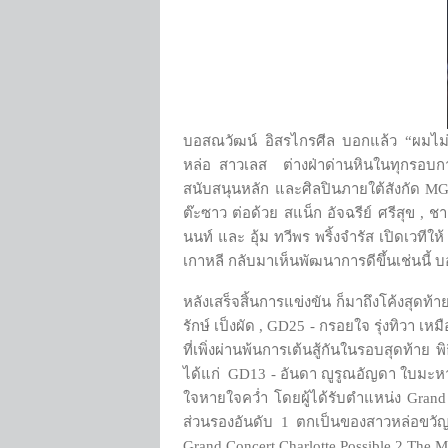
บอสณวัฒน์ อิสรไกรศีล บอกแล้ว “ผมไม่ได
หล่อ สาวเลส ต่างฝ่าด่านหินในทุกรอบการ
สนับสนุนหลัก และศิลปินภายใต้สังกัด MGI 
ต๊ะซาว ต่อด้วย สแน็ก อัจฉรีย์ ศรีสุข , 
นนท์ และ อุ้ม ทวีพร พริ้งจำรัส เปิดเวทีใ
เกาหลี กลับมาเห็นพัฒนาการดีขึ้นเช่นนี้ 
หลังเสร็จสิ้นการแข่งขัน ก็มาถึงโค้งสุดท้
รักษ์ เป็งผัด , GD25 - กรอยใจ รุ่งทิวา 
ที่เพิ่งผ่านพ้นการเต้นสู้กันในรอบสุดท้า
ได้แก่ GD13 - อันดา ญูรูณอัญดา ใบมะหาด 
ใจหายใจคว่ำ โดยผู้ได้รับตำแหน่ง Gra
ส่วนรองอันดับ 1 ตกเป็นของสาวหล่อขวัญ
Grand Concert Charlotte Possible 2 The M