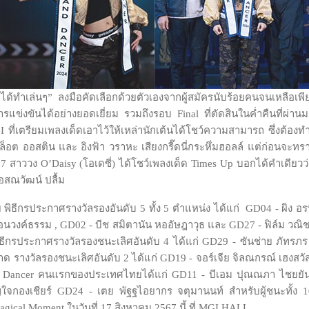
้ทำเล่นๆ” ลงมือคัดเลือกด้วยตัวเองจากผู้สมัครนับร้อยคนจนเหลือเพียง
แข่งขันได้อย่างยอดเยี่ยม รวมถึงรอบ Final ที่ตัดสินในค่ำคืนที่ผ่าน
ที่เตรียมเพลงเด็ดเอาไว้ให้เหล่านักเต้นได้โชว์ความสามารถ ซึ่งต้องทำ
ชาล็อต ออสติน และ อิงฟ้า วราหะ เสียงกรี๊ดนี่กระหึ่มฮอลล์ แต่ก่อนจะ
ห้ 7 สาววง O’Daisy (โอเดซี่) ได้โชว์เพลงเด็ด Times Up บอกได้คำเดียวว่า
บอสณวัฒน์ ปลื้ม
าย พิธีกรประกาศรางวัลรองอันดับ 5 ทั้ง 5 ตำแหน่ง ได้แก่ GD04 - ผิง อร
เหมือนวงค์ธรรม , GD02 - บีช สมิตานัน หออัษฎาวุธ และ GD27 - ฟิล์ม วณ
ย พิธีกรประกาศรางวัลรองชนะเลิศอันดับ 4 ได้แก่ GD29 - ซันช่าย ภัทร
รางวัลรองชนะเลิศอันดับ 2 ได้แก่ GD19 - จอร์เจีย จิลณกรณ์ เฮงสวัสดิ์
nd Dancer คนแรกของประเทศไทยได้แก่ GD11 - บีเอม ปุณณภา ไชยยันบ
ใจกองเชียร์ GD24 - เตย พัฐฐไอยากร จตุมานนท์ สำหรับผู้ชนะทั้ง 1
agical Moment ในวันที่ 17 สิงหาคม 2567 นี้ ที่ MGI HALL