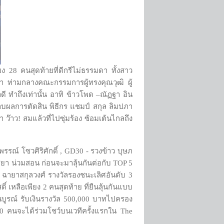
 28 คนสุดท้ายที่ดีกรีไม่ธรรมดา ทั้งสาว
มา ท่ามกลางคณะกรรมการผู้ทรงคุณวุฒิ ผู้
ดี ทำถึงเท่านั้น อาทิ ข้าวโพด –ณัฏฐา อิน
ทราบผลการตัดสิน พิธีกร แชมป์ สกุล ลิมปภา
 ว๊าว! สมแล้วที่ไปซุ่มร้อง ซ้อมเต้นไกลถึง
พรรณ์ โซวศิริศักดิ์ , GD30 - รวงข้าว บุษภ
ิชยา น่วมสอน ก่อนจะมาลุ้นกันต่อกับ TOP 5
ภร ฉายาสกุลวงศ์ รางวัลรองชนะเลิศอันดับ 3
 เหลือเพียง 2 คนสุดท้าย ที่ยืนลุ้นกันแบบ
ูรณ์ รับเงินรางวัล 500,000 บาทไปครอง
0 คนจะได้ร่วมโชว์บนเวทีครั้งแรกใน The