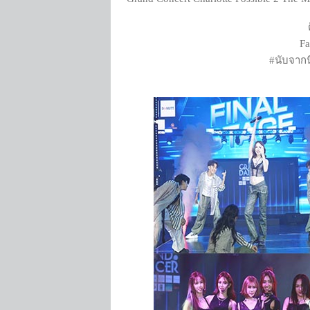
Fa
#นับจากน