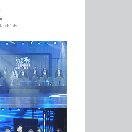
V
Tok
e1andOnly