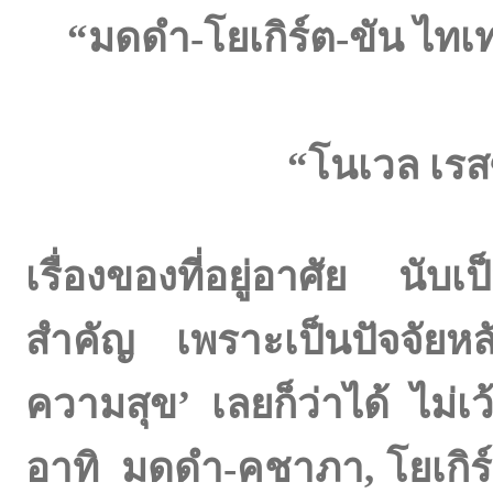
“มดดำ
-โยเกิร์ต-ขัน ไท
“โนเวล เรส
เรื่องของที่อยู่อาศัย นับเ
สำคัญ เพราะเป็นปัจจัยหลั
ความสุข’ เลยก็ว่าได้ ไม่เว
อาทิ
มดดำ
-คชาภา
,
โยเกิร