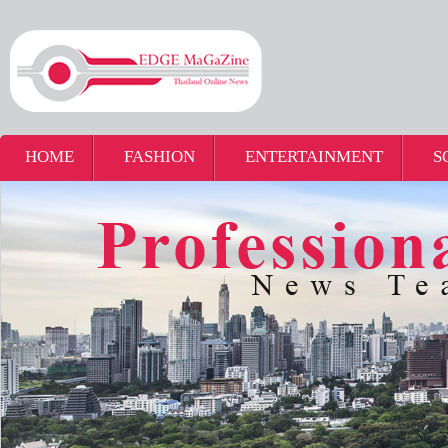
HOME
FASHION
ENTERTAINMENT
S