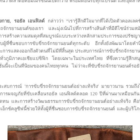
ห้เห็นว่าตลาดอีคอมเมิร์ซนั้นเปิดกว้าง พร้อมต้อนรับทุกแบรนด์ และอุตส
่งกาย
,
รอยัล เอนฟิลด์
กล่าวว่า “เรารู้สึกดีใจมากที่ได้เปิดตัวคอลเล
นรถจักรยานยนต์ของเรา และมุ่งเน้นไปที่การสร้างสินค้าที่มีดีไซน์ร่ว
การสร้างความสมดุลที่สมบูรณ์แบบระหว่างหลักสามประการของปรัชญ
้ที่ชื่นชอบการขับขี่รถจักรยานยนต์ทุกระดับ อีกทั้งยังพัฒนาโดยคำ
รแสดงออกถึงตัวตนที่ไม่มีที่สิ้นสุด ประสบการณ์การขับขี่รถจักรยาน
ยนต์ทั่วภูมิภาคเอเชียแปซิฟิก โดยเฉพาะในประเทศไทย ที่ซึ่งความรู้สึ
่นนี้จะเป็นที่นิยมของคนไทยทุกคน ไม่ว่าจะที่ขับขี่รถจักรยานยนต์รอยั
สบการณ์ 'การขับขี่รถจักรยานยนต์อย่างแท้จริง' มายาวนาน รวมถึงได้สร้
ารผจญภัยที่ขับเคลื่อนรอยัล เอนฟิลด์ตลอด 120 ปีที่ผ่านมาเหมือนกัน 
 และการสร้างวัฒนธรรมการขับขี่รถจักรยานยนต์อย่างแท้จริง คือนิ
เอ็กซ์คลูซีฟนี้ช่วยให้ทั้งผู้ที่ชื่นชอบการขับขี่รถจักรยานยนต์ และผู้บร