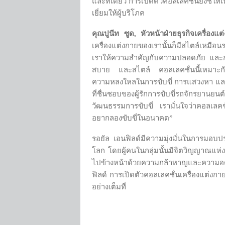
และที่เดียว การเปิดตัวคอลเลคชั่นยังชี้ใ
เยี่ยมให้ผู้บริโภค
คุณปูนีท ซูด
,
หัวหน้าฝ่ายธุรกิจเครื่องแต
เครื่องแต่งกายของเรานั้นก็มีสไตล์เหมือ
เราให้ความสำคัญกับความปลอดภัย และ
สบาย และสไตล์ คอลเลคชั่นนี้เหมาะกับผู
ความหลงใหลในการขับขี่ การแสวงหา และกา
ที่ชื่นชอบของผู้รักการขับขี่รถจักรยาน
วัฒนธรรมการขับขี่ เรามั่นใจว่าคอลเลคชั
อยากลองขับขี่ในอนาคต”
รอยัล เอนฟิลด์มีความมุ่งมั่นในการมอบประ
โลก โดยผู้คนในกลุ่มนั้นมีจิตวิญญาณแห่งก
ไปข้างหน้าด้วยความกล้าหาญและความอดทน
ฟิลด์ การเปิดตัวคอลเลคชั่นเครื่องแต่งกาย
อย่างเต็มที่