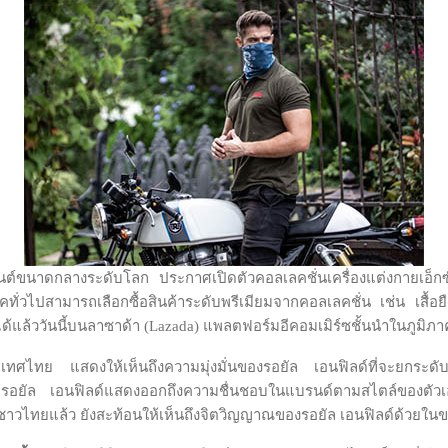
นต์ขนาดกลางระดับโลก ประกาศเปิดตัวคอลเลคชั่นเครื่องแต่งกายเอ็กซ์คล
คทั่วไปสามารถเลือกซื้อสินค้าระดับพรีเมียมจากคอลเลคชั่น เช่น เสื้อ
ด้แล้ววันนี้บนลาซาด้า (Lazada) แพลตฟอร์มอีคอมเมิร์ซชั้นนำในภูมิภา
ประเทศไทย แสดงให้เห็นถึงความมุ่งมั่นของรอยัล เอนฟิลด์ที่จะยกระดับ
 รอยัล เอนฟิลด์แสดงออกถึงความชื่นชอบในแบรนด์ตามสไตล์ของตัวเอ
ชาวไทยแล้ว ยังสะท้อนให้เห็นถึงจิตวิญญาณของรอยัล เอนฟิลด์ด้วยใน