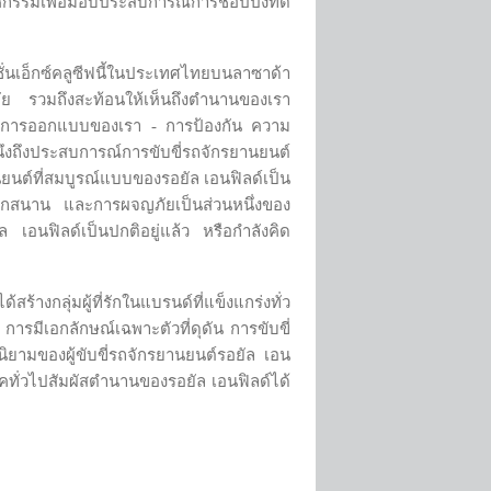
าหกรรมเพื่อมอบประสบการณ์การช้อปปิ้งที่ดี
คชั่นเอ็กซ์คลูซีฟนี้ในประเทศไทยบนลาซาด้า
มสมัย รวมถึงสะท้อนให้เห็นถึงตำนานของเรา
าการออกแบบของเรา - การป้องกัน ความ
นึงถึงประสบการณ์การขับขี่รถจักรยานยนต์
ยนต์ที่สมบูรณ์แบบของรอยัล เอนฟิลด์เป็น
กสนุกสนาน และการผจญภัยเป็นส่วนหนึ่งของ
ล เอนฟิลด์เป็นปกติอยู่แล้ว หรือกำลังคิด
างกลุ่มผู้ที่รักในแบรนด์ที่แข็งแกร่งทั่ว
การมีเอกลักษณ์เฉพาะตัวที่ดุดัน การขับขี่
ยามของผู้ขับขี่รถจักรยานยนต์รอยัล เอน
ิโภคทั่วไปสัมผัสตำนานของรอยัล เอนฟิลด์ได้