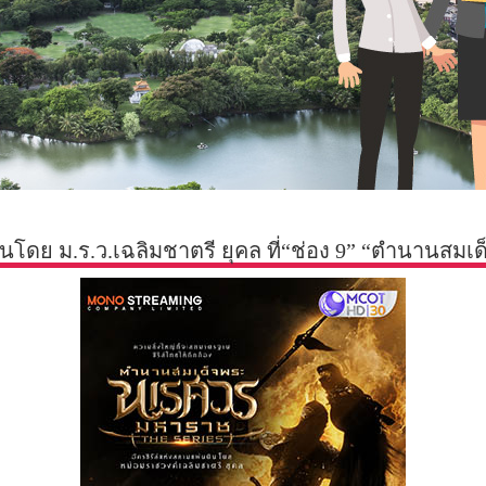
ินโดย ม.ร.ว.เฉลิมชาตรี ยุคล ที่“ช่อง 9” “ตำนานส