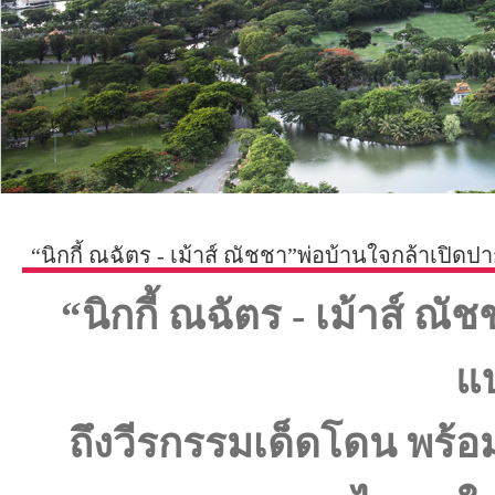
“นิกกี้ ณฉัตร - เม้าส์ ณัชชา”พ่อบ้านใจกล้าเปิ
Love
“นิกกี้ ณฉัตร - เม้าส์ ณ
แ
ถึงวีรกรรมเด็ดโดน พร้อมใ