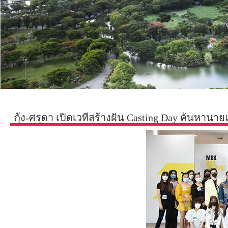
กุ้ง-ศรุดา เปิดเวทีสร้างฝัน Casting Day ค้นหาน