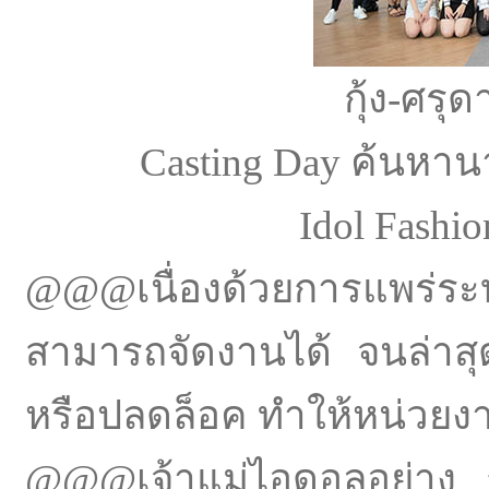
กุ้ง-ศรุด
Casting Day ค้นห
Idol Fashio
@@@เนื่องด้วยการแพร่
สามารถจัดงานได้ จนล่าส
หรือปลดล็อค ทำให้หน่วยงา
@@@เจ้าแม่ไอดอลอย่าง กุ้