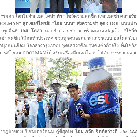
ธรรมดา โลกไม่จำ
! เอส โคล่า ท้า “โชว์ความสุดซี้ด แลกเอสซ่า คลายร้อ
OOLMAN” สุดเซอร์ไพรส์! “โอม-นนน” ส่งความซ่า สุด COOL แบบประ
าทุกพื้นที่
เอส โคล่า
ตอกย้ำความซ่า มาพร้อมแคมเปญเด็ด
“โชว์
ซ่า สดชื่น ให้คนทั่วประเทศ ชวนทุกคนออกมาสนุกซ่าแบบเอสโคล่าไ
สุดบุกถนนสีลม ใจกลางกรุงเทพฯ พูดเลยว่าคือย่านคนซ่าตัวจริง ทั้งโชว
ยเซย์ไฮ est COOLMAN ก็ได้รับเครื่องดื่มเอสโคล่า ไปดับกระหาย คลา
ากฏตัวของพรีเซนเตอร์หนุ่ม คู่ซี้สุดปัง
โอม-ภวัต จิตต์สว่างดี
และ
นนน