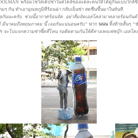
MAN พร้อมโชว์สเต็ปซ่าในสไตล์ของแต่ละคนให้ได้ดูกันแบบใกล้ชิด เร
มๆ กัน ทำเอาอุณหภูมิที่ร้อนฉ่า กลับเย็นซ่า สดชื่นขึ้นมาในทันที
กันนะครับ ช่วงนี้อากาศร้อนจัด อย่าลืมจัดเอสโคล่ามาคลายร้อนกันด
์ มีนาคมถึงพฤษภาคม นี้ เจอกันแน่นอนครับ”
ฟาก
นนน
ทิ้งท้ายสั้นๆ
“ซ
 จะไปแจกความซ่าซี้ดที่ไหน รอติดตามกันให้ดีทางเพจเฟซบุ๊ก เอสโคล