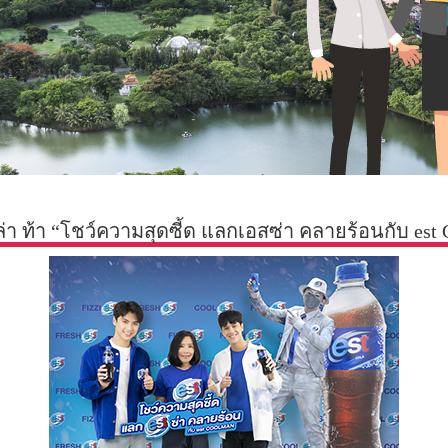
่า ท้า “โชว์ความสุดซี้ด แลกเอสซ่า คลายร้อนกับ e