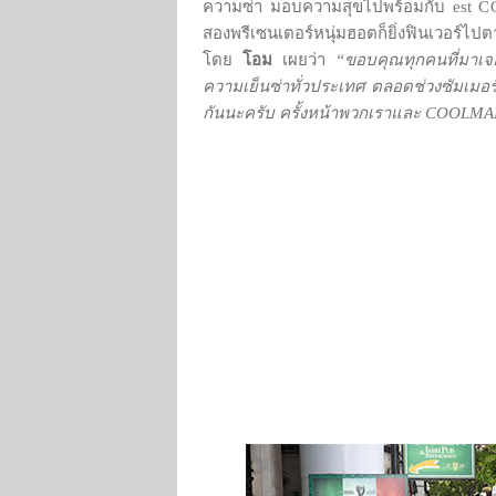
ความซ่า มอบความสุขไปพร้อมกับ est COOL
สองพรีเซนเตอร์หนุ่มฮอตก็ยิ่งฟินเวอร์ไปตา
โดย
โอม
เผยว่า
“ขอบคุณทุกคนที่มาเจอ
ความเย็นซ่าทั่วประเทศ ตลอดช่วงซัมเมอร
กันนะครับ ครั้งหน้าพวกเราและ COOLMAN