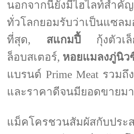
นอกจากนี้ยังมีไฮไลท์สำคั
ทั่วโลกยอมรับว่าเป็นแซลมอน
ที่สุด,
สแกมปี้
กุ้งตัวเล็
ล็อบสเตอร์,
หอยแมลงภู่นิว
แบรนด์ Prime Meat รวมถึ
และราคาดีจนมียอดขายมาก
แม็คโครชวนสัมผัสกับป