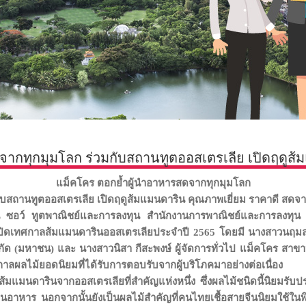
จากทุกมุมโลก ร่วมกับสถานทูตออสเตรเลีย เปิดฤดูส้
แม็คโคร ตอกย้ำผู้นำอาหารสดจากทุกมุมโลก
กับสถานทูตออสเตรเลีย เปิดฤดูส้มแมนดาริน คุณภาพเยี่ยม ราคาดี สดจ
ซอว์ ทูตพาณิชย์และการลงทุน สำนักงานการพาณิชย์และการลงทุน (
เปิดเทศกาลส้มแมนดารินออสเตรเลียประจำปี 2565 โดยมี นางสาวนฤมล
ัด (มหาชน) และ นางสาวนิสา กีสะพงษ์ ผู้จัดการทั่วไป แม็คโคร สาข
ูกาลผลไม้ยอดนิยมที่ได้รับการตอบรับจากผู้บริโภคมาอย่างต่อเนื่อง
่ายส้มแมนดารินจากออสเตรเลียที่สำคัญแห่งหนึ่ง ซึ่งผลไม้ชนิดนี้นิยมร
านอาหาร นอกจากนั้นยังเป็นผลไม้สำคัญที่คนไทยเชื้อสายจีนนิยมใช้ในพ