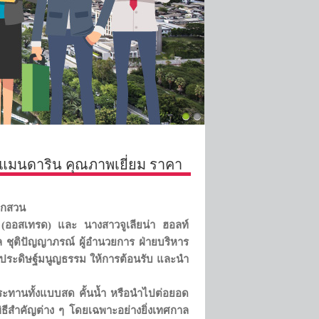
มแมนดาริน คุณภาพเยี่ยม ราคา
ากสวน
ออสเทรด) และ นางสาวจูเลียน่า ฮอลท์
 ชุติปัญญาภรณ์ ผู้อำนวยการ ฝ่ายบริหาร
าประดิษฐ์มนูญธรรม ให้การต้อนรับ และนำ
ับประทานทั้งแบบสด คั้นน้ำ หรือนำไปต่อยอด
ิธีสำคัญต่าง ๆ โดยเฉพาะอย่างยิ่งเทศกาล