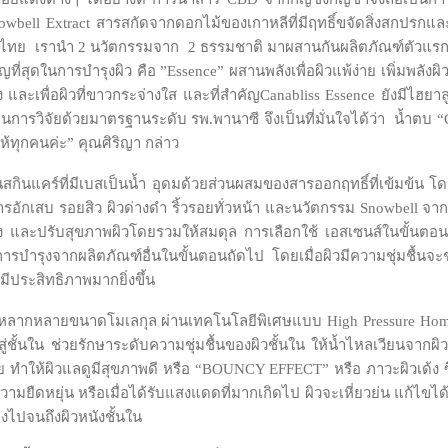
bell Extract สารสกัดจากดอกไม้ของเกาหลีที่มีฤทธิ์ขจัดสิ่งสกปรกและ
เทศไทย เรานำ 2 นวัตกรรมจาก 2 ธรรมชาติ มาผสานกันผลิตภัณฑ์ตัวแรกที่เ
ัญที่สุดในการบำรุงผิว คือ ”Essence” ผสานพลังเพื่อผิวแพ้ง่าย เพิ่มพ
ละเพื่อผิวที่ขาวกระจ่างใส และที่สำคัญCanabliss Essence ยังมีไฮยาลูรอ
้ก็เป็นการวิจัยด้วยมาตรฐานระดับ รพ.พานาซี จึงเป็นที่มั่นใจได้ว่า น้ำตบ
ให้ทุกคนค่ะ” คุณศิริญา กล่าว
กินแคร์ที่มีเบสเป็นน้ำ อุดมด้วยส่วนผสมของสารออกฤทธิ์ที่เข้มข้น โดย
ักเสบ รอยสิว ผิวด่างดำ ริ้วรอยทั่วหน้า และนวัตกรรม Snowbell จ
แรง และปรับสุขภาพผิวโดยรวมให้สมดุล การเลือกใช้ เอสเซนส์ในขั้นต
ับการบำรุงจากผลิตภัณฑ์อื่นในขั้นตอนถัดไป โดยเมื่อผิวมีความชุ่มชื้
ีประสิทธิภาพมากยิ่งขึ้น
มีหลากหลายขนาดโมเลกุล ผ่านเทคโนโลยีพิเศษแบบ High Pressure Homo
กสู่ชั้นใน ช่วยรักษาระดับความชุ่มชื้นของผิวชั้นใน ให้น้ำไหลเวียนจากผ
อย ทำให้ผิวแลดูมีสุขภาพดี หรือ “BOUNCY EFFECT” หรือ ภาวะผิวเด้ง ซึ่งจะ
ามยืดหยุ่น หรือเมื่อได้รับแสงแดดที่มากเกิดไป ผิวจะเหี่ยวย่น แก้ไข
กลงไปจนถึงผิวหนังชั้นใน