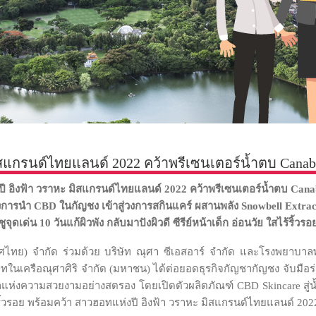
สแกรนด์ไทยแลนด์ 2022 คว้าพรีเซนเตอร์น้ำตบ Canabl
ี อิงฟ้า วราหะ มิสแกรนด์ไทยแลนด์ 2022 คว้าพรีเซนเตอร์น้ำตบ
Canab
องการนำ
CBD ในกัญชง เข้าสู่วงการสกินแคร์ ผสานพลัง Snowbell Extrac
ชู
จุดเด่น
10 วันแก้ผิวพัง กลับมาปังผิวดี ซีรีย์หน้าเด็ก อ่อนวัย ใสไร้ริ้วรอ
ะเทศไทย) จำกัด ร่วมด้วย บริษัท ณุศา ซีเอสอาร์ จำกัด และโรงพยาบา
ษัทในเครือณุศาศิริ จำกัด (มหาชน) ได้ต่อยอดธุรกิจกัญชากัญชง จับมือ
โลกแห่งความสวยงามอย่างสตรอง โดยเปิดตัวผลิตภัณฑ์ CBD Skincare สู่น้
ไร้ริ้วรอย พร้อมคว้า สาวฮอทแห่งปี อิงฟ้า วราหะ มิสแกรนด์ไทยแลนด์ 20