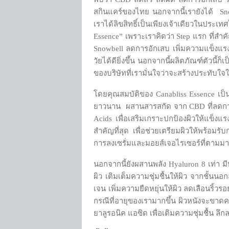
สกินแคร์ของไทย นอกจากนี้เรายังได้ Snow
เราได้ลิขสิทธิ์เป็นเพียงเจ้าเดียวในประ
Essence” เพราะเราคิดว่า Step แรก ที่สำค
Snowbell ลดการอักเสบ เพิ่มความแข็งแรง แ
วัยได้ดียิ่งขึ้น นอกจากนี้ผลิตภัณฑ์ตัวนี
ของบริษัทที่เรามั่นใจว่าจะสร้างประทับใจ
โดยคุณสมบัติของ Canabliss Essence เป็นส
ยาวนาน ผสานสารสกัด จาก CBD ที่ลดการอ
Acids เพื่อเสริมเกราะปกป้องผิวให้แข็ง
สำคัญที่สุด เพื่อช่วยเตรียมผิวให้พร้อมร
การลงเซรั่มและมอยส์เจอไรเซอร์ที่ตามมาม
นอกจากนี้ยังผสานพลัง Hyaluron 8 เท่า 
ผิว เติมเต็มความชุ่มชื้นให้ผิว จากชั้นนอ
เจน เพิ่มความยืดหยุ่นให้ผิว ลดเลือนริ้วร
กรณีที่อายุของเรามากขึ้น ผิวหนังจะขาดคว
ยาลูรอนิค แอซิด เพื่อเติมความชุ่มชื้น ลึ