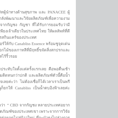
ษัทผู้นำทางด้านสุขภาพ และ PANACEE ผู้
ำลังพัฒนาและวิจัยผลิตภัณฑ์เพื่อความงาม
ากกัญชง กัญชา ที่ได้รับการยอมรับว่ามี
พียงเจ้าเดียวในประเทศไทย ให้ผลลัพท์ที่ดี
การสกินแคร์ของประเทศ
์ให้กับ Canabliss Essence พร้อมชูจุดเด่น
ไม้ของเกาหลีที่มีฤทธิ์ขจัดสิ่งสกปรกและ
ไร้ริ้วรอย
็ประทับใจตั้งแต่ครั้งแรกเลย คือพอตื่นเช้า
ถมติดทนกว่าปกติ และผลิตภัณฑ์ตัวนี้คือน้ำ
ยค่ะว่า ไม่ต้องเชื่อก็ได้เวลาเราเป็นพรี
ูก็ยกให้ Canabliss เป็นน้ำตบอิงฟ้าเลยค่ะ
กล่าวว่า “ CBD จากกัญชง หลายประเทศอยาก
ผลิตภัณฑ์ของประเทศเขา เพราะจากการวิจัย
อยอดไปสู่ก้าวใหม่ ที่จะนำธงไปสู่วงการ