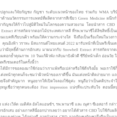
่งปลูกและวิจัยกัญชง กัญชา ระดับแนวหน้าของไทย ร่วมกับ WMA บริ
ำด้านนวัตกรรมการแพทย์ที่ผลิตจากสารสีเขียว Green Medicine ผนึกก
ชากัญชงให้ก้าวไปสู่มิติใหม่ในโลกของความสวยงาม โดยนำสาร CBD จ
xtract สารสกัดจากดอกไม้ประเทศเกาหลี ที่รพ.พานาซีได้ลิขสิทธิ์เป็นเ
้านแบคทีเรียบนผิว พร้อมให้ความกระจ่างใส จึงถือเป็นเรื่องใหม่ในวง
คุณอิงฟ้า วราหะ มิสแกรนด์ไทยแลนด์ 2022 มารับหน้าที่เป็นพรีเซ็นเตอร
ว่ามีฤทธิ์ต้านการอักเสบ มาผนวกกับ Snowbell Extract สารสกัดจากดอก
ตอกย้ำคุณภาพ 10 วันแก้ผิวพัง กลับมาปังผิวดี ซีรีย์หน้าเด็ก อ่อนวัย ใส
รีเซนเตอร์ในครั้งนี้ว่า
 ก็ได้มีการขอลองมาใช้ก่อนว่าเราแพ้หรือเปล่าหรือใช้ดีจริงมั้ย พอเราใช้ก
่างแต่งหน้าทุกคนก็จะชมว่าผิวหน้าของเราดีขึ้น มันแต่งหน้าติดง่ายมาก แ
ยจึงสำคัญมาก หนูอยากให้เปิดใจลองใช้ดูค่ะ หนูถือว่าเป็นคติประจำใจเล
นูเชื่อว่าทุกคนจะต้อง First impression แน่ๆที่จะประทับใจ ตอนนี้หน
 แห่ง เวิล์ด เมดิคัล อัลไลแอนซ์ฯ, รพ.พานาซี และ ณุศา ซีเอสอาร์ 
ารอักเสบ อย่างเกาหลีนี่ออกปากเลยว่า อยากได้ตัวสาร CBD ไปใช้กับ
แดงต่างๆ ได้อย่างดี การนำสาร CBD จากกัญชงกัญชาจึงถือเป็นการต่