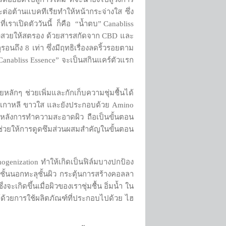
ต่อต้านแบคทีเรียทำให้หน้ากระจ่างใส ซึ่ง
ราเปิดตัววันนี้ ก็คือ “น้ำตบ” Canabliss
ลังผิวสวยให้สตรอง ด้วยสารสกัดจาก CBD และ
นถึง 8 เท่า ซึ่งมีฤทธิเรื่องลดริ้วรอยตาม
 “Canabliss Essence” จะเป็นสกินแคร์ตัวแรก
หลักๆ ช่วยเพิ่มและกักเก็บความชุ่มชื้นได้
ากเกาหลี ขาวใส และยังประกอบด้วย Amino
อนหลังการทำความสะอาดผิว ถือเป็นขั้นตอน
นจะช่วยให้การดูดซึมส่วนผสมสำคัญในขั้นตอน
genization ทำให้เกิดเป็นฟิล์มบางปกป้อง
ิวชั้นนอกทะลุชั้นผิว กระตุ้นการสร้างคอลลา
เกิดขึ้นเมื่อผิวของเราชุ่มชื้น อิ่มน้ำ ใน
ได้ด้วยการใช้ผลิตภัณฑ์ที่ประกอบไปด้วย ไฮ