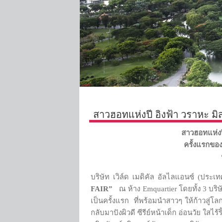
สาวฮอทแห่งปี อิงฟ้า วราหะ มิ
สาวฮอทแห่งป
ครั้งแรกข
บริษัท เวิล์ด เมดิคัล อัลไลแอนซ์ (ปร
FAIR”
ณ ห้าง Emquartier โดยทั้ง 3 บริ
เป็นครั้งแรก ที่พร้อมนำสาวๆ ให้ก้าวสู่
กลับมาปังผิวดี ซีรีย์หน้าเด็ก อ่อนวัย ใส