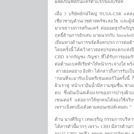
ผลิตภัณฑ์สกินแคร์ตัวแรกของบริษัท
เมื่อ 3 บริษัทยักษ์ใหญ่ NUSA-CSR แหล
เชี่ยวชาญด้านเวชศาสตร์ชะลอวัย และผู้น
มาเขย่าวงการสกินแคร์ ต่อยอดธุรกิจกัญ
ฤทธิ์ต้านการอักเสบ มาผนวกกับ Snowbell E
เยี่ยมทางด้านการขจัดสิ่งสกปรก การต่อต
โดยครั้งนี้ ได้คว้าสาวฮอทปรอทแตกแห่งปี 
CBD จากกัญชง กัญชา ที่ได้รับการยอมรับ
ต่อต้านแบคทีเรียทำให้หน้ากระจ่างใส พร้อม
สาวฮอทอย่าง อิงฟ้า ได้กล่าวถึงการรับเป็นพ
“ก่อนที่จะมารับเป็นพรีเซนเตอร์ในครั้งนี้
ผิวเราฟู หน้าเราอิ่มน้ำมีความชุ่มชื่น ช
ตบ ซึ่งมันเป็นสเต็ปแรกของการบำรุงผิวเล
เซนเตอร์ แต่อยากให้ทุกคนได้ลองใช้จริงๆห
เพราะยิ่งตบยิ่งเด้งตามคอนเซปต์เลยค่ะ ”
ด้าน นางศิริญา เทพเจริญ กรรมการบริหาร
ได้สารตัวนี้มากๆ เพราะ CBD มีสารต้านก
พบว่า CBD ลดสิว ลดผด ลดการอักเสบ รอย