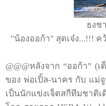
ธงชา
"น้องออก้า" สุดเจ๋ง...!!! คว
@@@หลังจาก “ออก้า” (เด็
ของ พ่อเปิ้ล-นาคร กับ แม่จ
เป็นนักแข่งเจ็ตสกีทีมชาติ