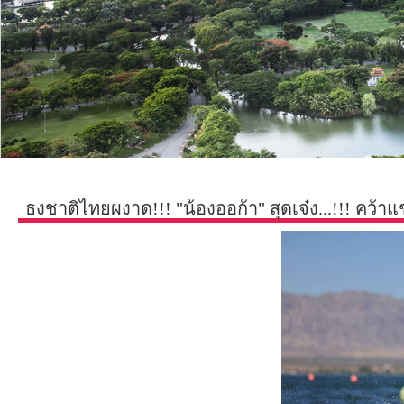
ธงชาติไทยผงาด!!! "น้องออก้า" สุดเจ๋ง...!!! คว้าแช