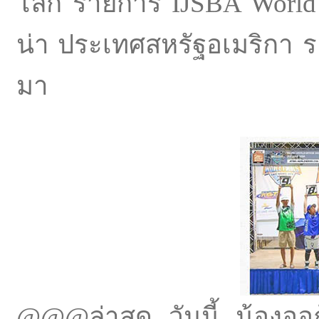
โลก รายการ IJSBA World 
น่า ประเทศสหรัฐอเมริกา ระห
มา
@@@ล่าสุด วันนี้ น้องออ