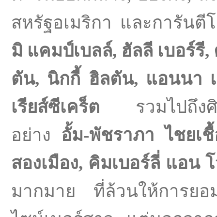
สหรัฐอเมริกา และการันตี
มิ แคมป์เบลล์
, ฮัลลี เบอร์รี
ตัน, นิกกี้ ฮิลตัน, แอนนา
เรียส์ซีเคร็ต
รวมไปถึง
อย่าง
อั้ม-พัชราภา ไชยเชื้
สองเมือง, คิมเบอร์ลี่ แอน 
มากมาย ที่ล้วนให้การยอม