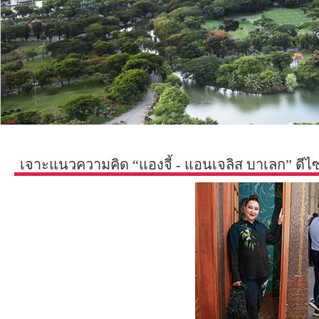
เจาะแนวความคิด “แองจี้ - แอนเจลิส บาเลก” ดีไซ