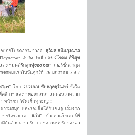
้อยกอโปรดักชั่น จำกัด,
สุวิมล ธนินกุลนาถ
 Playnetpop จำกัด จับมือ
ดร.วโรดม ศิริสุข
ว์แดง
“มนต์รักลูกทุ่ง๒๕๖๗”
เวอร์ชั่นล่าสุด
ากาศตอนแรกในวันศุกร์ที่ 26 มกราคม 2567
ง๒๕๖๗”
โดย
วรวรรณ ชัยสกุลสุรินทร์
ซึ่งใน
ี่คล้าว”
และ
“ทองกวาว”
แน่นอนว่าความ
า หน้าผม ก็จัดเต็มทุกอณู!!!
วามสนุก และรอยยิ้มให้กับคนดู เริ่มจาก
ขอรีเควสบท
“แว่น”
ด้วยคาแร็กเตอร์ที่
มีตบตีกันด้วยความรัก และความน่ารักของคา