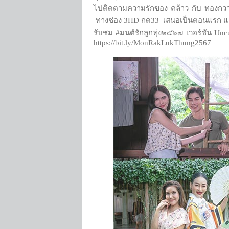
ไปติดตามความรักของ คล้าว กับ ทองก
ทางช่อง 3HD กด33 เสนอเป็นตอนแรก และส
รับชม #มนต์รักลูกทุ่ง๒๕๖๗ เวอร์ชัน Un
https://bit.ly/MonRakLukThung2567