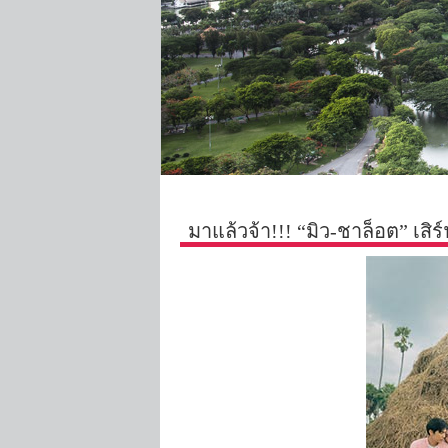
มาแล้วจ้า!!! “มิว-ชาล็อต” เสิ