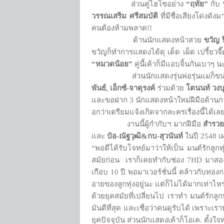
ส่วนคู่ไฮโซอย่าง
“ฤทัย”
กับ
วรรณเสริม ศรีสมบัติ
ที่มีชื่อเสียงโด่งดัง
คนต้องห้ามพลาด!!
ด้านนักแสดงหน้าสวย
ขวัญ ป
ขวัญก็ทำการแสดงได้ดุ เด็ด เผ็ด เปรี้
“หมวดน้อย”
คู่นี้เค้าก็มีแอบจิ้นกันเบาๆ น
ส่วนนักแสดงรุ่นพ่อรุ่นแม่ก็ขนนักร
พันธ์, เอ็กซ์-จาตุรงค์
ร่วมด้วย
โตนนท์ วงบ
และขอฝาก 3 นักแสดงหน้าใหม่ฝีมือด้าน
อกว่าเตรียมแจ้งเกิดจากละครเรื่องนี้ได้เล
งานนี้ผู้กำกับฯ มากฝีมือ
สำรวย
และ
ป๋อ
-ณัฐวุฒิ&กบ-สุวนันท์
ในปี 2548 เ
“พอดีได้รับโจทย์มาว่าให้เป็น มนต์รักลูก
สมัยก่อน เราก็เคยทำกับช่อง 7HD มาสองเวอ
เกือบ 10 ปี พอมาเวอร์ชั่นนี้ คล้าวกับทอ
อายของลูกทุ่งอยู่นะ แต่ก็ไม่ได้มากเท่าไหร
ด้วยยุคสมัยที่เปลี่ยนไป เราทำ มนต์รักลูก
มันดีที่สุด และเชื่อว่าคนดูรับได้ เพราะเราท
ยุคปัจจุบัน ส่วนนักแสดงเค้าก็โอเค. ตั้งใ