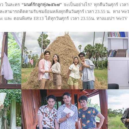
วาว ในละคร
“มนต์รักลูกทุ่ง๒๕๖๗”
จะเป็นอย่างไร? ทุกคืนวันศุกร์ เวลา
ามารถติดตามรับชมย้อนหลังทุกคืนวันศุกร์ เวลา 23.55 น. ทาง WeTV 
cut และ ตอนพิเศษ EP.13 ได้ทุกวันศุกร์ เวลา 23.55น. ทางแอปฯ WeTV 