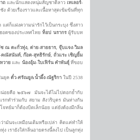
นาถ
และนักแสดงหนุ่มสัญชาติลาว
เทเลอร์-
ชัง ด้วยเรื่องราวและเนื้อหาสุดเข้มข้นที่ทุก
ุด แต่ก็แฝงความน่ารักไว้เป็นกระบุง ซึ่งสาว
ำสุดฮอตของประเทศไทย
ท็อป นรากร
ผู้รับบท
ัช ณ ตะกั่วทุ่ง, ต่าย-สายธาร, จุ๊บแจง-วิมล
คณัสนันท์, ก๊อต-สุทธิรักษ์, ถั่วแระ เชิญยิ้ม
อนหวาย
และ
น้องอุ้ม-ใบเฟิร์น คำพันธุ์
ที่ขอบ
งในยุค
ตั๋ว-ศรัณยู
&น้ำผึ้ง-ณัฐริกา
ในปี 2538
ายไปหน่อยคือ ๒๕๖๗ มันจะได้ไม่ไปตอกย้ำกับ
นแรกทำร่วมกับ สยาม สังวริบุตร มันห่างกัน
ทย์มาก็ต้องบิดเล็กน้อย แต่ยังต้องมีกลิ่น
ิดว่ามันจะเหมือนเดิมหรือเปล่า คิดแค่ทำให้
ทุ่ง เรายังใส่กลิ่นอายตรงนี้ลงไป เป็นลูกทุ่ง