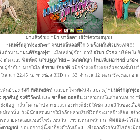
มาแล้วจ้า
!!!
“มิว-ชาล็อต” เสิร์ฟความสนุก
!!
“มนต์รักลูกทุ่ง๒๕๖๗”
ครบรส
ล้นจอที่วิก 3 พร้อมกันทั่วประเทศ
!!!
ในตำนาน
“มนต์รักลูกทุ่ง”
เมื่อเหล่าผู้จัดฯ อาทิ
อริยา บัวคง
บริษัท ไผ่ร
ค จำกัด และ
พิมพ์พจี เศรษฐกูลวิชัย – ณภัคภิญา ไทยเจียมอารรย์
บริษัท
วยผู้กำกับฯ มากฝีมือ
สำรวย รักชาติ
ผนึกกำลังสร้างสรรค์ผลงานชิ้นโบ
ุกร์ ในเวลา 22.45 น. ทางช่อง 3HD กด 33 จำนวน 12 ตอน ซึ่งจะออกอ
ะพันธ์ของ
รังสี ทัศนพยัคฆ์
และบทโทรทัศน์ดัดแปลงสู่
“มนต์รักลูกทุ่
ว-ศุภศิษฏ์ จงชีวีวัฒน์
และ
ชาล็อต ออสติน
มาสวมบทในตำนานอย่าง
“พ
งยังมีอยู่ กลิ่นโคลนสาปควายและกองฟางก็ยังมีให้ชม แถมสีสันของเสื้อผ้
 ยังมีนักแสดงมากฝีมืออีกหลายสิบชีวิตที่จะมาสร้างสีสัน สร้างค
ครหลายคนแอบแซอร์ไพร้สเช่นกัน เพราะหนุ่มหน้ามน
คิมม่อน-วโรดม
ิ่งกาญจน์
ขอบอกว่าคู่นี้เขาก็ลงตัวกันเป๊ะ!! เข้าฉากด้วยกันทีไรต้อง