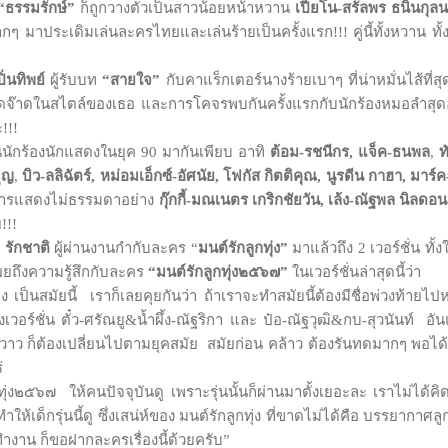
“ธรรมรักษ์”
ก็ถูกวางตัวเป็นสาวน้อยหน้าหวาน
เปียโน-สรัลพร ธนินกุล
มากๆ มาประเดิมเล่นละครไทยและเล่นร้ายเป็นครั้งแรก!!! คู่นี้ทั้งหวาน ทั้ง
ิ่นทิพย์
ผู้รับบท
“สายใจ”
กับคาแร็กเตอร์นางร้ายเบาๆ ที่น่าหมั่นไส้ที่ส
ยวจี๊ดจ๊าดในสไตล์ของเธอ และการโคจรพบกันครั้งแรกกับนักร้องหมอล
ะ!!!
้องนักแสดงในยุค 90 มากันเพียบ อาทิ
ต้อม-รชนีกร, แจ็ค-ธนพล
,
ท
ุญ
,
บิว-ลลิฉัตร์, หม่อมเอ็กซ์-อัศนัย, โฟกัส กิตติคุณ, นูรดีน กาฮา, มาร์ค-
การแสดงไม่ธรรมดาอย่าง
กุ๊กกี้-มณเนตร เกริกชัยวัน, เล้ง-ณัฐพล นิลด
ย!!!
 รักชาติ
ผู้ผ่านงานกำกับละคร “
มนต์รักลูกทุ่ง”
มาแล้วถึง 2 เวอร์ชั่น ทั้
ผยถึงความรู้สึกกับละคร
“มนต์รักลูกทุ่ง๒๕๖๗”
ในเวอร์ชั่นล่าสุดนี้ว่า
ทุ่ง เป็นสมัยนี้ เราก็เลยคุยกันว่า ถ้าเราจะทำสมัยนี้ต้องมีชื่อพ่วงท้
ร์ชั่น ตั๋ว-ศรัณยู&น้ำผึ้ง-ณัฐริกา และ ป๋อ-ณัฐวุฒิ&กบ-สุวนันท์ อั
งกวาว ก็ต้องเปลี่ยนไปตามยุคสมัย สมัยก่อน คล้าว ต้องรันทดมากๆ พอได้โจ
่
ทุ่ง๒๕๖๗ ให้คนปัจจุบันดู เพราะรุ่นนั้นก็ผ่านมาตั้งเยอะละ เราไม่ได้ค
ำให้เด็กรุ่นนี้ดู ซึ่งเสน่ห์ของ มนต์รักลูกทุ่ง ที่ขาดไม่ได้คือ บรรยากาศลูก
จทำงาน ก็ขอฝากละครเรื่องนี้ด้วยครับ”