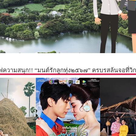
ร์ฟความสนุก!! “มนต์รักลูกทุ่ง๒๕๖๗” ครบรสล้นจอที่วิก