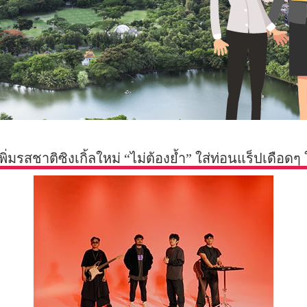
พิ่มรสชาติซิงเกิ้ลใหม่ “ไม่ต้องย้ำ” ใส่ท่อนแร็ปเดื