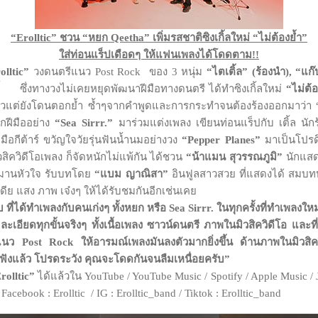
“Erolltic” ชวน “หยก Qeetha”
เพิ่มรสชาติซิงเกิ้ลใหม่ “ไม่ต้องย้ำ”
ใส่ท่อนแร็ปเดือดๆ ให้แฟนเพลงได้โดดตาม
!!
olltic”
วงดนตรีแนว Post Rock ของ 3 หนุ่ม
“ไตเติ้ล” (ร้องนำ), “แก๊ป
้ ซึ่งทางวงไม่เคยหยุดพัฒนาฝีมือทางดนตรี ได้ทำซิงเกิ้ลใหม่
“ไม่ต้อ
ล้วแต่ยังโดนตอกย้ำ ซ้ำๆจากคำพูดและการกระทำจนต้องร้องออกมาว่า “ไม่
ากฝีมืออย่าง
“
Sea Sirrr.”
มาร่วมแต่งเพลง เขียนท่อนแร็ปกับ เติ้ล นักร
ือกีต้าร์ ขวัญใจวัยรุ่นฟันน้ำนมอย่างวง
“Pepper Planes”
มาเป็นโปรดิ
วสิควิดีโอเพลง ก็จัดหนักไม่แพ้กัน ได้ชวน
“น้าแมน สุวรรณภูมิ”
นักแสด
รมานหัวใจ รับบทโดย
“แบม ญาณิสา”
อินฟูลสาวสวย ที่แสดงได้ สมบทบาท
ย แสง ภาพ เจ๋งๆ ให้ได้รับชมกันอีกเช่นเคย
บ ที่ได้ทำเพลงกับคนเก่งๆ ทั้งหยก หรือ
Sea Sirrr. ในทุกครั้งที่ทำเพลงใ
้ำ ละเอียดทุกขั้นจริงๆ ทั้งเนื้อเพลง ซาวน์ดนตรี ภาพในมิวสิควิดีโอ และท
ีแนว Post Rock ให้อารมณ์เพลงมันลงตัวมากยิ่งขึ้น ด้านภาพในมิวสิค
้ฟังแล้ว โปรดระวัง คุณจะโดดกันจนลืมเหนื่อยครับ”
rolltic”
ได้แล้วใน YouTube / YouTube Music / Spotify / Apple Music / 
Facebook : Erolltic / IG : Erolltic_band / Tiktok : Erolltic_band