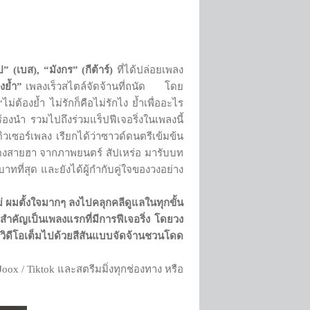
” (เบส), “มังกร” (กีต้าร์)
ที่ได้ปล่อยเพลง
งย้ำ”
เพลงเร็วสไตล์จัดจ้านที่ถนัด โดย
ต้องย้ำ ไม่รักก็คือไม่รักไง ย้ำเพื่ออะไร
้องนำ รวมไปถึงร่วมแร็ปฟีเจอริ่งในเพลงนี้
วเซอร์เพลง เรียกได้ว่าซาวด์ดนตรีเข้มข้น
งสายฮา จากภาพยนตร์ สัปเหร่อ มารับบท
ที่สุด และยังได้ผู้กำกับคู่ใจของวงอย่าง
หม่ ผมตั้งใจมากๆ ลงไปคลุกคลีดูแลในทุกขั้น
ี่สำคัญเป็นเพลงแรกที่มีการฟีเจอริ่ง โดยวง
วิดีโอเต็มไปด้วยสีสันแบบจัดจ้านชวนโดด
Joox / Tiktok และสตรีมมิ่งทุกช่องทาง หรือ