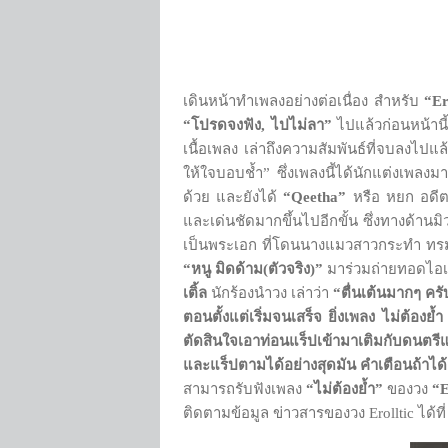
เดินหน้าทำเพลงอย่างต่อเนื่อง สำหรับ
“Er
“โปรดจงฟัง
, ไปไม่ลา”
ไปแล้วก่อนหน้านี
เนื้อเพลง เล่าถึงความสัมพันธ์ที่จบลงไปแ
ให้ใจบอบช้ำ” ซึ่งเพลงนี้ได้นักแต่งเพลงม
ด้วย และยังได้
“Qeetha”
หรือ หยก อดีตม
และเด่นชัดมากขึ้นไปอีกขั้น ซึ่งทางด้านมิ
เป็นพระเอก ที่โดนนางแมวสาวกระทำ ท
“หนู มิดด้าม(ตัวจริง)”
มาร่วมถ่ายทอดไอเดี
เติ้ล
นักร้องนำวง เล่าว่า
“ตื่นเต้นมากๆ ครั
ตอนตั้งแต่เริ่มจนเสร็จ ยิ่งเพลง ไม่ต้องย
ตัดสินใจเอาท่อนแร็ปเข้ามาเติมกับดนตร
และแร็ปตามได้อย่างสุดมัน คำเตือนถ้าได
สามารถรับฟังเพลง
“ไม่ต้องย้ำ”
ของวง
“E
ติดตามข้อมูล ข่าวสารของวง Erolltic ได้ที่ 