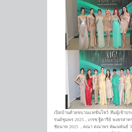
เปิดบ้านด้วยขบวนแฟชั่นโชว์ ทีมผู้เข้
รนด์ชุมพร 2025 , เกรซ ฐิตารีย์ พงธรสาทร 
ชัยนาท 2025 , คณา คณาพร พัฒนพันธ์ ว่าที