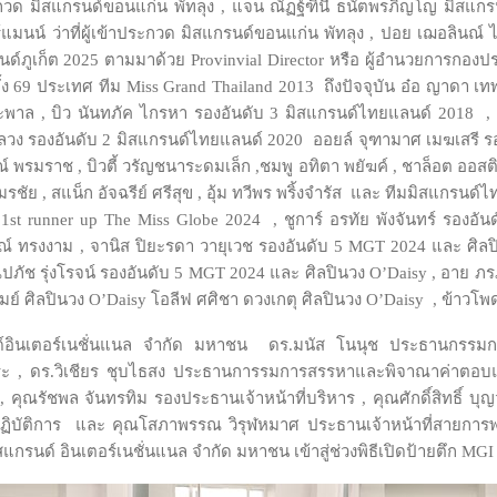
ประกวด มิสแกรนด์ขอนแก่น พัทลุง , แจน ณัฏฐ์ฑินี ธนัตพรภิญโญ มิสแ
ร์แมนน์ ว่าที่ผู้เข้าประกวด มิสแกรนด์ขอนแก่น พัทลุง , ปอย เฌอลิน
ด์ภูเก็ต 2025 ตามมาด้วย Provinvial Director หรือ ผู้อำนวยการกองประก
ทั้ง 69 ประเทศ ทีม Miss Grand Thailand 2013 ถึงปัจจุบัน อ๋อ ญาดา 
าล , บิว นันทภัค ไกรหา รองอันดับ 3 มิสแกรนด์ไทยแลนด์ 2018 , 
วง รองอันดับ 2 มิสแกรนด์ไทยแลนด์ 2020 ออยล์ จุฑามาศ เมฆเสรี รอ
 พรมราช , บิวตี้ วรัญชนาระดมเล็ก ,ชมพู อทิตา พยัฆค์ , ชาล็อต ออส
รชัย , สแน็ก อัจฉรีย์ ศรีสุข , อุ้ม ทวีพร พริ้งจำรัส และ ทีมมิสแกรนด์
st runner up The Miss Globe 2024 , ชูการ์ อรทัย พังจันทร์ รองอั
ภรณ์ ทรงงาม , จานิส ปิยะรดา วายุเวช รองอันดับ 5 MGT 2024 และ ศิลปิน
ปภัช รุ่งโรจน์ รองอันดับ 5 MGT 2024 และ ศิลปินวง O’Daisy , อาย ภรภ
มย์ ศิลปินวง O’Daisy โอลีฟ ศศิชา ดวงเกตุ ศิลปินวง O’Daisy , ข้าวโ
ด์อินเตอร์เนชั่นแนล จำกัด มหาชน ดร.มนัส โนนุช ประธานกรรมการ
, ดร.วิเชียร ชุบไธสง ประธานการรมการสรรหาและพิจาณาค่าตอบแท
รัชพล จันทรทิม รองประธานเจ้าหน้าที่บริหาร , คุณศักดิ์สิทธิ์ บุญว
่สายปฏิบัติการ และ คุณโสภาพรรณ วิรุฬหมาศ ประธานเจ้าหน้าที่สายการพ
ิสแกรนด์ อินเตอร์เนชั่นแนล จำกัด มหาชน เข้าสู่ช่วงพิธีเปิดป้ายตึก MG