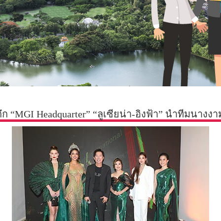
ตึก “MGI Headquarter” “ลูเซียน่า-อิงฟ้า” นำทีมนางงา