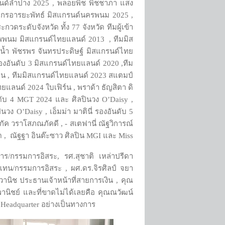
กรนด์ลำปาง 2025 , พลอยพิช พิชชาภา แสง
ณ์ ไกรอารยะพัทธ์ มิสแกรนด์นครพนม 2025 ,
วดระดับจังหวัด ทั้ง 77 จังหวัด ทีมผู้เข้า
เทพพนม มิสแกรนด์ไทยแลนด์ 2013 , ทีมมิส
น้ำ พัชรพร จันทรประดิษฐ์ มิสแกรนด์ไทย
งอันดับ 3 มิสแกรนด์ไทยแลนด์ 2020 ,ทีม
ติน , ทีมมิสแกรนด์ไทยแลนด์ 2023 สแตมป์
ไทยแลนด์ 2024 ใบเฟิร์น , พราด้า ธัญสิตา ดิ
นดับ 4 MGT 2024 และ ศิลปินวง O’Daisy ,
วง O’Daisy , เอ็มม่า มาตินี่ รองอันดับ 5
ัค วราโสภณภัคดี , - สเตฟานี่ ณัฐวิการณ์
พด , ณัฐฐา อินต๊ะซาว ศิลปิน MGI และ Miss
/กรรมการอิสระ, รศ.สุชาติ เหล่าปรีดา
น/กรรมการอิสระ , ผศ.ดร.จิรศิลป์ จยา
านิช ประธานเจ้าหน้าที่สายการเงิน , คุณ
านิชย์ และที่ขาดไม่ได้เลยคือ คุณณวัฒน์
I Headquarter อย่างเป็นทางการ