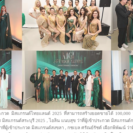
าประกวด มิสแกรนด์ไทยแลนด์ 2025 ที่สามารถสร้างยอดขายได้ 100,000
มิสแกรนด์สระบุรี 2025 , ไอลิน แนบสุข ว่าที่ผู้เข้าประกวด มิสแกรนด์กาฬส
่ผู้เข้าประกวด มิสแกรนด์สงขลา , กชเบล ศรัณย์รัชต์ เผือกพิพัฒน์ ว่