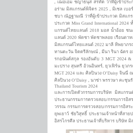
, เฌอเอม ชญาธนุส สรทัต ว่าที่ผู้เข้า
อร่าม มิสแกรนด์พิจิตร 2025 , มิเชล เบอ
ชบา ณัฏฐามณี ว่าที่ผู้เข้าประกวด มิสแกรน
ประกวด Miss Grand International 2024 
แกรนด์ไทยแลนด์ 2018 มอส น้ำอ้อย ชนะพ
แลนด์ 2020 พัดชา พัดชาพลอย เรือนดาหล
มิสแกรนด์ไทยแลนด์ 2022 มาลี ทิพยาภรณ์
ทานตะวัน จิตตรีลักษณ์ , มีนา รินา ฉัตร อม
รกอนันต์สกุล รองอันดับ 3 MGT 2024 & 1
มะปราง สุนทรี อ้วนอินทร์, ยุวเฟิร์น ยุว
MGT 2024 และ ศิลปินวง O’Daisy จินนี่ ณ
ศิลปินวง O’Daisy , นาซ่า พรรวษา คะชุนรั
Thailand Tourism 2024
และการเปิดตัวกรรมการบริษัท มิสแกรน
ประธานกรรมการตรวจสอบ/กรรมการอิสระ 
วรรณ กรรมการตรวจสอบ/กรรมการอิสระ, คุณ
ยุพเยาว์ ชัยวิสุทธิ์ ประธานเจ้าหน้าที
อิสรไกรศีล ประธานเจ้าที่บริหาร บริษัท ม