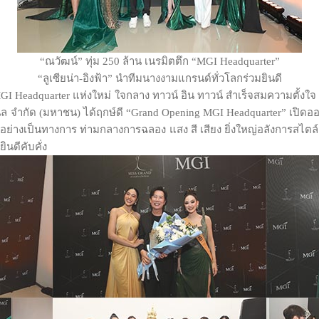
“ณวัฒน์” ทุ่ม 250 ล้าน เนรมิตตึก “MGI Headquarter”
“ลูเซียน่า-อิงฟ้า” นำทีมนางงามแกรนด์ทั่วโลกร่วมยินดี
GI Headquarter แห่งใหม่ ใจกลาง ทาวน์ อิน ทาวน์ สำเร็จสมความตั้งใจ
แนล จำกัด (มหาชน) ได้ฤกษ์ดี “Grand Opening MGI Headquarter” เปิดออ
่างเป็นทางการ ท่ามกลางการฉลอง แสง สี เสียง ยิ่งใหญ่อลังการสไตล์แก
นดีคับคั่ง