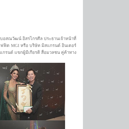
 บอสณวัฒน์ อิสรไกรศีล ประธานเจ้าหน้าที่
ฟฟิต MGI หรือ บริษัท มิสแกรนด์ อินเตอร์
รนด์ แขกผู้มีเกียรติ สื่อมวลชน คู่ค้าทาง