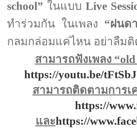
school”
ในแบบ
Live Sess
ทำร่วมกัน ในเพลง
“ฝนด
กลมกล่อมแค่ไหน อย่าลืมต
สามารถฟังเพลง
“old
https://youtu.be/tFt
สามารถติดตามการเค
https://www
และ
https://www.fac