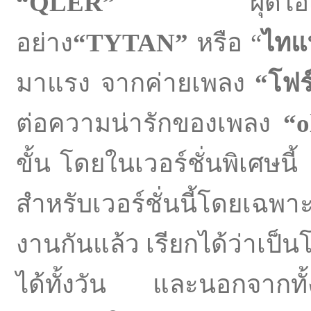
“QLER”
ผุดไอ
อย่าง
“TYTAN”
หรือ “
ไทแ
มาแรง จากค่ายเพลง
“โฟร์
ต่อความน่ารักของเพลง
“o
ขั้น โดยในเวอร์ชั่นพิเศษนี
สำหรับเวอร์ชั่นนี้โดยเฉพา
งานกันแล้ว เรียกได้ว่าเป็น
ได้ทั้งวัน และนอกจากทั