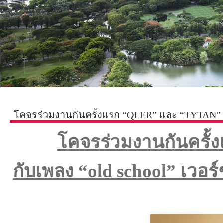
โคจรร่วมงานกันครั้งแรก “QLER” และ “TYTAN” กับเ
เพลง
โคจรร่วมงานกันครั้
กับเพลง “old school” เวอร์