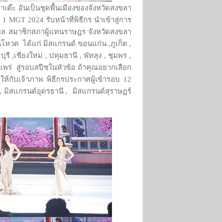
เต๊ะ อันเป็นชุดพื้นเมืองของจังหวัดสงขลา
1 MGT 2024 รับหน้าที่พิธีกร นำเข้าสู่การ
ผล สมาชิกสภาผู้แทนราษฎร จังหวัดสงขลา
หวต ได้แก่ มิสแกรนด์ ขอนแก่น ,ภูเก็ต ,
,เชียงใหม่ , ปทุมธานี , พัทลุง , ชุมพร ,
แพร่ สู่รอบสปีชในหัวข้อ ถ้าคุณอยากเลือก
ห้กับเจ้าภาพ พิธีกรประกาศผู้เข้ารอบ 12
 , มิสแกรนด์อุดรธานี , มิสแกรนด์สุราษฏร์