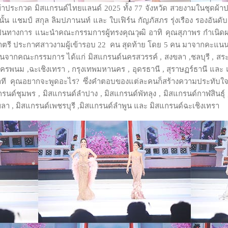
เข้าประกวด มิสแกรนด์ไทยแลนด์ 2025 ทั้ง 77 จังหวัด สวยงามในชุดผ้าปา
 แชมป์ สกุล ลิมปภานนท์ และ ใบเฟิร์น กัญภัสภร รุ่งเรือง รองอันดับ 
็นทางการ แนะนำคณะกรรมการผู้ทรงคุณวุฒิ อาทิ คุณสุภาพร กำเนิด
าตรี ประกาศสาวงามผู้เข้ารอบ 22 คน สุดท้าย โดย 5 คน มาจากคะแนนโ
จากคณะกรรมการ ได้แก่ มิสแกรนด์นครสวรรค์ , สงขลา ,ชลบุรี , สระบุรี 
นครพนม ,ฉะเชิงเทรา , กรุงเทพมหานคร , อุดรธานี , สุราษฏร์ธานี และ 
นาที คุณอยากจะพูดอะไร? ซึ่งคำตอบของแต่ละคนก็สร้างความประทับใจใ
กรนด์ชุมพร , มิสแกรนด์ลำปาง , มิสแกรนด์พัทลุง , มิสแกรนด์กาฬสินธุ์
ขลา , มิสแกรนด์เพชรบุรี ,มิสแกรนด์ลำพูน และ มิสแกรนด์ฉะเชิงเทรา