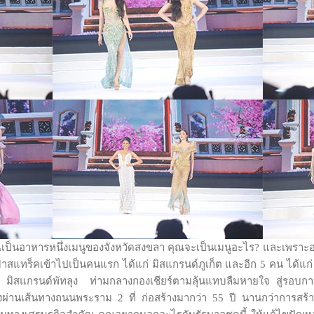
ณเป็นอาหารหนึ่งเมนูของจังหวัดสงขลา คุณจะเป็นเมนูอะไร? และเพราะอะไ
 ฟาสแทร็คเข้าไปเป็นคนแรก ได้แก่ มิสแกรนด์ภูเก็ต และอีก 5 คน ได้แก
 มิสแกรนด์พัทลุง ท่ามกลางกองเชียร์ตามลุ้นแทบลืมหายใจ สู่รอบก
่านเส้นทางถนนพระราม 2 ที่ ก่อสร้างมากว่า 55 ปี นานกว่าการสร้าง