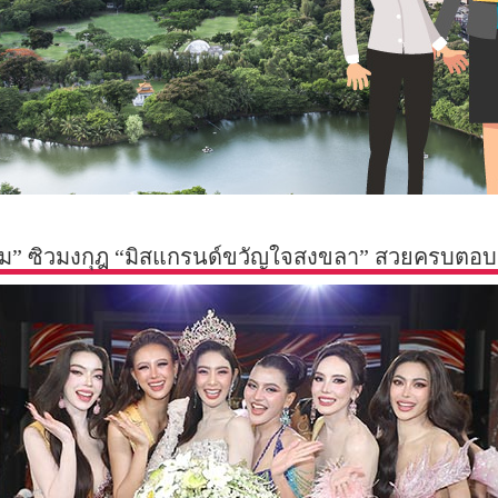
อม” ซิวมงกุฎ “มิสแกรนด์ขวัญใจสงขลา” สวยครบตอบค