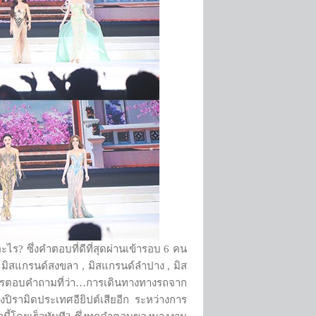
ร? ซึ่งคำตอบที่ดีที่สุดผ่านเข้ารอบ 6 คน
่ มิสแกรนด์สงขลา , มิสแกรนด์ลำปาง , มิส
ารตอบคำถามที่ว่า…การเดินทางทางรถจาก
ปิรามิดประเทศอียิปต์เสียอีก ระหว่างการ