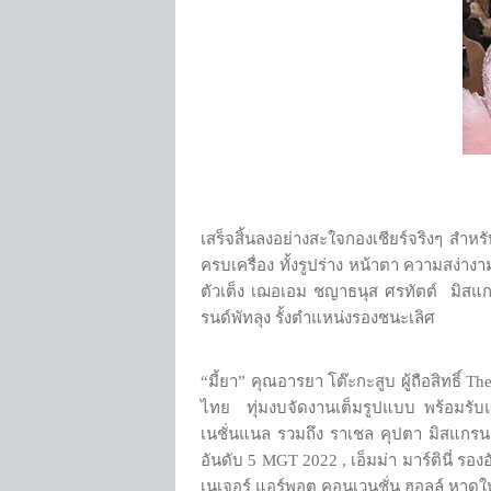
เสร็จสิ้นลงอย่างสะใจกองเชียร์จริงๆ สำ
ครบเครื่อง ทั้งรูปร่าง หน้าตา ความสง่
ตัวเต็ง เฌอเอม ชญาธนุส ศรทัตต์ มิส
รนด์พัทลุง รั้งตำแหน่งรองชนะเลิศ
“มี้ยา” คุณอารยา โต๊ะกะสูบ ผู้ถือสิทธ
ไทย ทุ่มงบจัดงานเต็มรูปแบบ พร้อมรั
เนชั่นแนล รวมถึง ราเชล คุปตา มิสแกรนด
อันดับ 5 MGT 2022 , เอ็มม่า มาร์ตินี่ 
เนเจอร์ แอร์พอต คอนเวนชั่น ฮอลล์ หาดใหญ