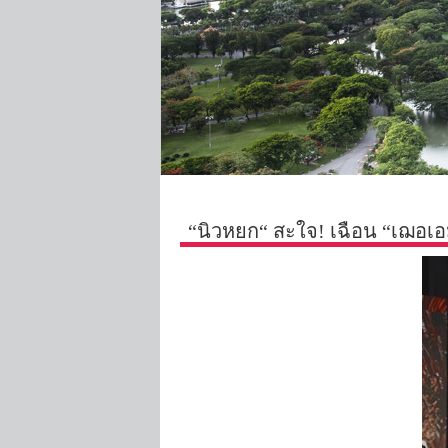
“นิวหยก“ สะใจ! เฉือน “เฌอเ