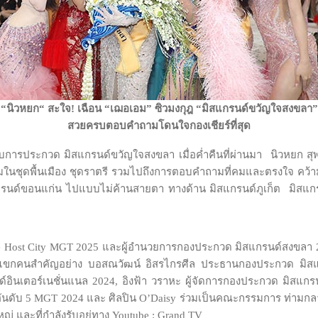
“นิวหยก“ สะใจ
! เฉือน “เฌอเอม” ซิวมงกุฎ “มิสแกรนด์ขวัญใจสงขลา”
สวยครบตอบคำถามโดนใจกองเชียร์ที่สุด
หรับการประกวด มิสแกรนด์ขวัญใจสงขลา เมื่อค่ำคืนที่ผ่านมา นิวหยก 
างามในชุดพื้นเมือง ชุดราตรี รวมไปถึงการตอบคำถามที่คมและตรงใจ ค
แกรนด์ขอนแก่น ไปแบบไม่ค้านสายตา ทางด้าน มิสแกรนด์ภูเก็ต มิสแ
ิ์ The Host City MGT 2025 และผู้อำนวยการกองประกวด มิสแกรนด์สงขล
บแขกคนสำคัญอย่าง บอสณวัฒน์ อิสรไกรศีล ประธานกองประกวด มิสแ
์อินเตอร์เนชั่นแนล 2024, อิงฟ้า วราหะ ผู้จัดการกองประกวด มิสแก
รองอันดับ 5 MGT 2024 และ ศิลปิน O’Daisy ร่วมเป็นคณะกรรมการ ท่ามก
่ และที่กำลังรับอยู่ทาง Youtube : Grand TV