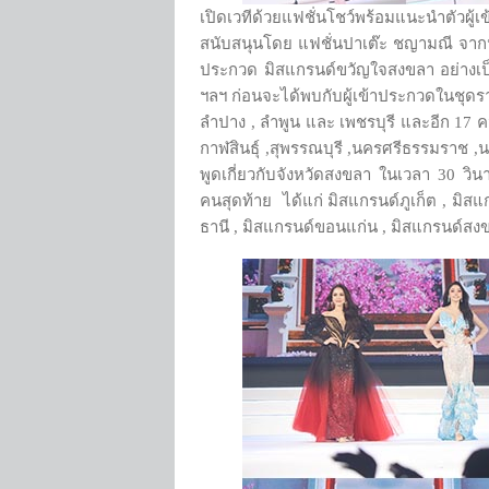
เปิดเวทีด้วยแฟชั่นโชว์พร้อมแนะนำตัวผู้
สนับสนุนโดย แฟชั่นปาเต๊ะ ชญามณี จากนั้น
ประกวด มิสแกรนด์ขวัญใจสงขลา อย่างเป
ฯลฯ ก่อนจะได้พบกับผู้เข้าประกวดในชุดร
ลำปาง , ลำพูน และ เพชรบุรี และอีก 17 คน
กาฬสินธุ์ ,สุพรรณบุรี ,นครศรีธรรมราช ,
พูดเกี่ยวกับจังหวัดสงขลา ในเวลา 30 วิ
คนสุดท้าย ได้แก่ มิสแกรนด์ภูเก็ต , มิสแ
ธานี , มิสแกรนด์ขอนแก่น , มิสแกรนด์สง