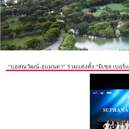
“บอสณวัฒน์-อแมนดา” ร่วมแต่งตั้ง “มิเชล เบอ