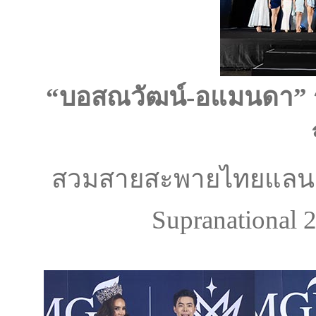
“
บอสณวัฒน์
-อแมนดา” ร่
สวมสายสะพายไทยแลนด
Supranationa