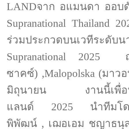
LANDจาก อแมนดา ออบดัม N
Supranational Thailand 2
ร่วมประกวดบนเวทีระดั
บน
Supranational 2025
ซาคซ์) ,Malopolska (
มาวอ
มิถุนายน งานนี้เพื่
อ
แลนด์ 2025 นำทีมโด
พิพัฒน์ , เฌอเอม ชญาธนุ