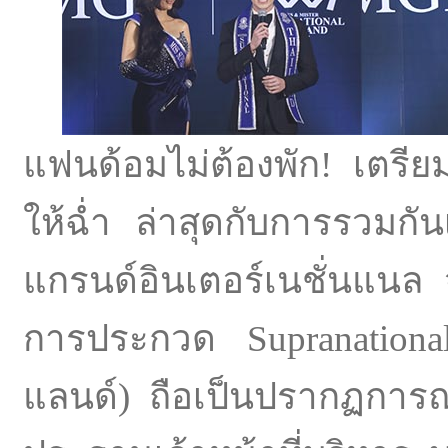
แฟนด้อมไม่ต้องพัก! เตรีย
ให้
ฉ่ำ ล่าสุดกับการรวมกัน
แกรนด์อินเตอร์เนชั่นแนล
การประกวด Supr
anation
แลนด์) ถือเป็นปรากฏการณ์