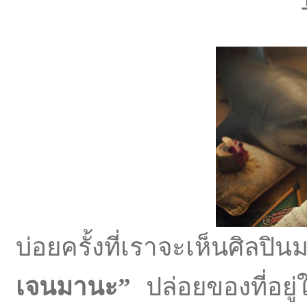
บ่อยครั้งที่เราจะเห็นศิล
เจนมานะ”
ปล่อยของที่อยู