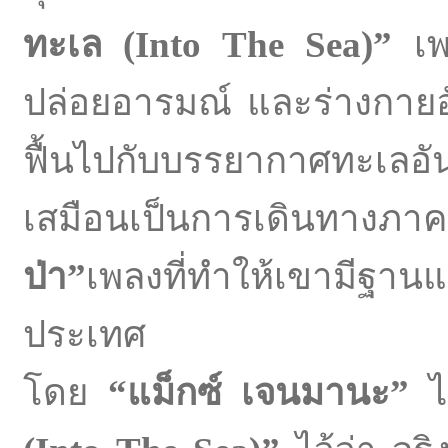
ทะเล (Into The Sea)”
เพล
ปล่อยอารมณ์ และร่างกายอัน
ฟื้นไปกับบรรยากาศทะเลอั
เสมือนเป็นการเดินทาง
ป่า”
เพลงที่ทำให้เขามีฐาน
ประเทศ
โดย
“แม็กซ์ เจนมานะ”
ไ