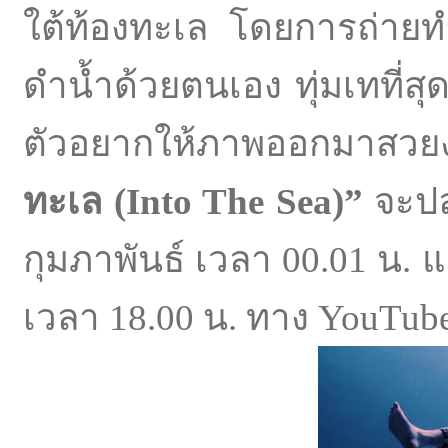
ใต้ท้องทะเล โดยการถ่ายทำ
ดำน้ำด้วยตนเอง ทุ่มเทที่ส
ตัวอยากให้ภาพออกมาสวยง
ทะเล (Into The Sea)”
จะปล่
กุมภาพันธ์ เวลา 00.01 น. 
เวลา 18.00 น. ทาง YouTub