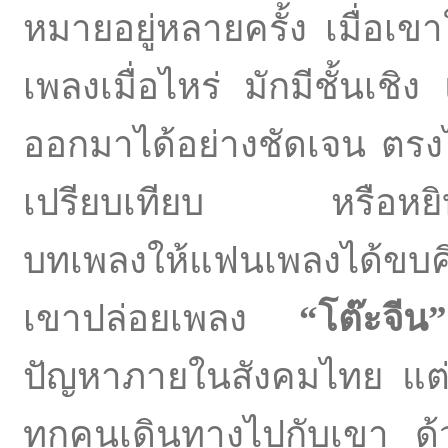
หมายอยู่หลายครั้ง เมื่อเ
เพลงเมื่อไหร่ มักมีชั้นเชิ
ออกมาได้อย่างชัดเจน ตรง
เปรียบเทียบ หรือหยิบ
บทเพลงให้แฟนเพลงได้ขบคิ
เขาปล่อยเพลง
“โต๊ะจีน”
ปัญหาภายในสังคมไทย แต่ค
ทุกคนเดินทางไปกับเขา ด