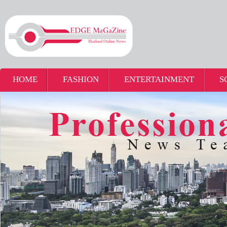
HOME
FASHION
ENTERTAINMENT
S