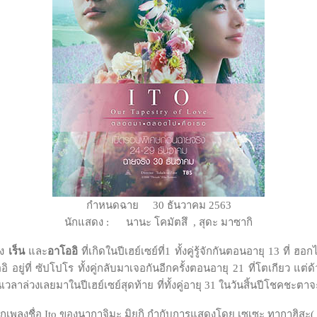
กำหนดฉาย 30 ธันวาคม 2563
นักแสดง : นานะ โคมัตสึ , สุดะ มาซากิ
ง
เร็น
และ
อาโออิ
ที่เกิดในปีเฮย์เซย์ที่1 ทั้งคู่รู้จักกันตอนอายุ 13 ที
 อยู่ที่ ซัปโปโร ทั้งคู่กลับมาเจอกันอีกครั้งตอนอายุ 21 ที่โตเกียว แต
เวลาล่วงเลยมาในปีเฮย์เซย์สุดท้าย ที่ทั้งคู่อายุ 31 ในวันสิ้นปีโชคชะ
เพลงชื่อ Ito ของนากาจิมะ มิยูกิ กำกับการแสดงโดย เซเซะ ทากาฮิสะ( 