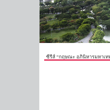
ซีรีส์ “กฤษณะ อภินิหารมหาเทพ