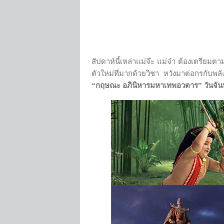
สัปดาห์นี้เหล่าแม่จ๊ะ แม่จ๋า ต้องเตรียม
ตัวใหม่ที่มากด้วยวิชา หวังมาต่อกรกับ
“กฤษณะ อภินิหารมหาเทพอวตาร” วันจันทร