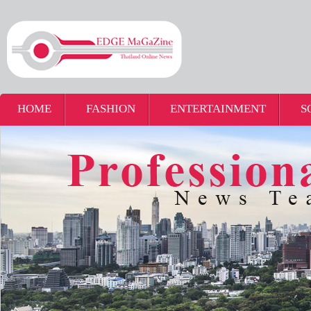
HOME
FASHION
ENTERTAINMENT
S