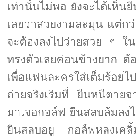
เท่านั้นไม่พอ ยังจะได้เห็
เลยว่าสวยงามละมุน แต่กว
จะต้องลงไปว่ายสวย ๆ ในท
ทรงตัวเลยค่อนข้างยาก ต
เพื่อแฟนละครใส่เต็มร้อย
ถ่ายจริงเริ่มที่ ยีนหนีตา
มาเจอกอล์ฟ ยีนสลบล้มลงไป
ยีนสลบอยู่ กอล์ฟหลงเค