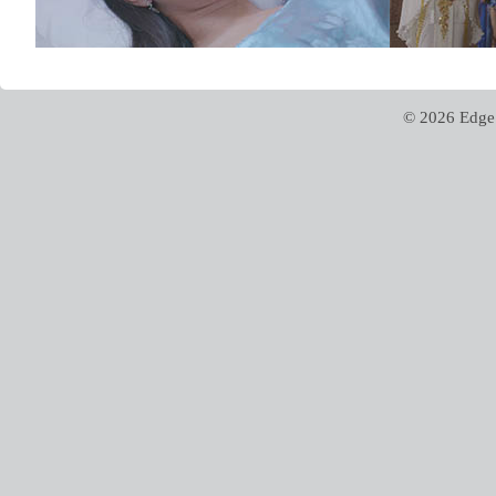
© 2026 Edge 