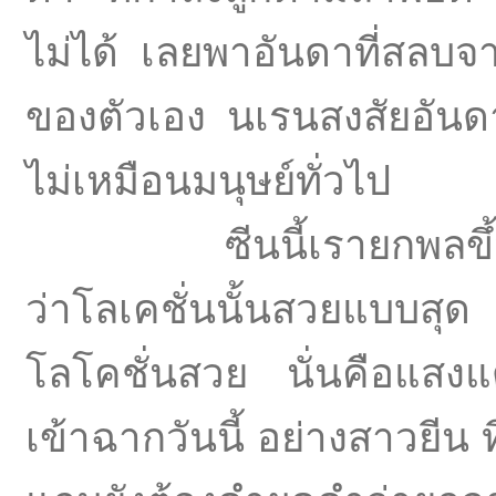
ไม่ได้ เลยพาอันดาที่สลบจา
ของตัวเอง นเรนสงสัยอัน
ไม่เหมือนมนุษย์ทั่วไป
ซีนนี้เรายกพลขึ้นบกไ
ว่าโลเคชั่นนั้นสวยแบบสุด ๆ
โลโคชั่นสวย นั่นคือแสงแ
เข้าฉากวันนี้ อย่างสาวยีน 