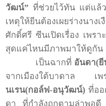
วัฒน์”
ที่ช่วยไว้ทัน แต่แล้
เหตุให้ยีนต้องเผยร่างนาง
ศักดิ์ศรี ซีนเปิดเรื่อง เพร
สุดแค่ไหนมีภาพมาให้ดูกัน
เป็นฉากที่
อันดา(ยี
จากเมืองใต้บาดาล เพ
นเรน(กอล์ฟ-อนุวัฒน์)
ที่ออ
ดา ที่กำลังถูกตามล่าพอด