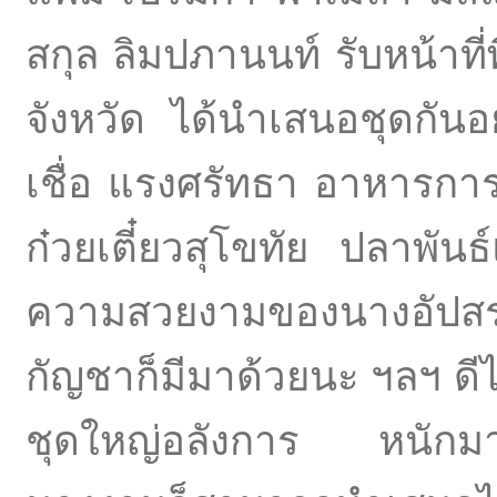
สกุล ลิมปภานนท์ รับหน้าที่พ
จังหวัด ได้นำเสนอชุดกันอย
เชื่อ แรงศรัทธา อาหารการ
ก๋วยเตี๋ยวสุโขทัย ปลาพั
ความสวยงามของนางอัปสร 
กัญชาก็มีมาด้วยนะ ฯลฯ ด
ชุดใหญ่อลังการ หนักมากจ