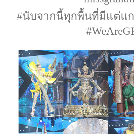
#นับจากนี้ทุกพื้นที่มีแต
#WeAreG