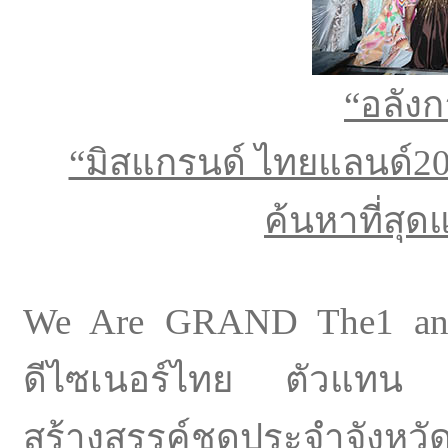
“อลัง
“มิสแกรนด์​ ไทยแลนด์​2
ค้นหาที่สุด
We Are GRAND The1 and On
ดีไซเนอร์ไทย ตัวแทน 7
สร้างสรรค์ชุดประจำจังหวัด เ