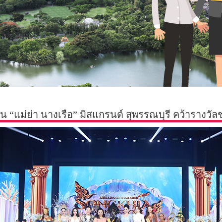
 “แม่ย่า นางเรือ” มิสแกรนด์ สุพรรณบุรี คว้ารางวัลช