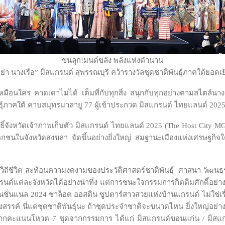
ขนลุก!มนต์ขลัง พลังแห่งตำนาน
ย่า นางเรือ” มิสแกรนด์ สุพรรณบุรี คว้ารางวัลชุดชาติพันธุ์ภาคใต้ยอดเย
ือนใคร คาดเดาไม่ได้ เต็มที่กับทุกสิ่ง สนุกกับทุกอย่างตามสไตล์นางง
ุ์ภาคใต้ คาบสมุทรมาลายู 77 ผู้เข้าประกวด มิสแกรนด์ ไทยแลนด์ 2025 ต
สิทธิ์จังหวัดเจ้าภาพเก็บตัว มิสแกรนด์ ไทยแลนด์ 2025 (The Host Cit
ชนในจังหวัดสงขลา จัดขึ้นอย่างยิ่งใหญ่ สมฐานะเมืองแห่งเศรษฐกิจใ
์ วิถีชีวิต สะท้อนความงดงามของประวัติศาสตร์ชาติพันธุ์ ศาสนา วัฒน
์แต่ละจังหวัดได้อย่างน่าที่ง แต่การชนะใจกรรมการกิตติมศักดิ์อย่า
เนชั่นแนล 2024 ชาล็อต ออสติน ซูปตาร์สาวสวยแห่งบ้านแกรนด์ ไม่ใช่เร
รรค์ นี่แค่ชุดชาติพันธุ์นะ ถ้าชุดประจำชาติจะขนาดไหน ยิ่งใหญ่อย่า
ดจากคะแนนโหวต 7 ชุดจากกรรมการ ได้แก่ มิสแกรนด์ขอนแก่น / มิสแกรน