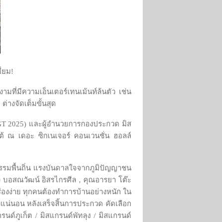
ี่ยม!
ามที่มีความเอ็นเตอร์เทนเม้นท์ล้นตัว เช่น
่างจัดเต็มขั้นสุด
y MGT 2025) และผู้อำนวยการกองประกวด มิส
ต้ ณ เดอะ ซิกเนเจอร์ คอนเวนชั่น ฮอลล์
ธรรมพื้นถิ่น แรงบันดาลใจจากภูมิปัญญาชน
ง บอสณวัฒน์ อิสรไกรศีล , คุณอารยา โต๊ะ
ื่องง่าย ทุกคนต้องทำการบ้านอย่างหนัก ใน
งแน่นอน หลังเสร็จสิ้นการประกวด คัดเลือก
ด์ภูเก็ต / มิสแกรนด์พัทลุง / มิสแกรนด์