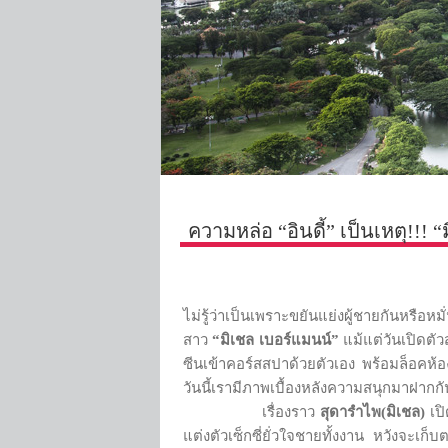
ความหล่อ “อินดี้” เป็นเหตุ!!
ไม่รู้ว่าเป็นเพราะขยันแย่งผู้ชายกันหรื
สาว
“มิเชล เบอร์แมนน์”
แม้แต่วันเปิดตั
ซีนเข้าคอร์สสปาด้วยตัวเอง พร้อมล็อคห้
วันนี้เรามีภาพเบื้องหลังความสนุกมาฝากกั
เรื่องราว
สุดารำไพ(มิเชล)
เปิ
แต่งตัวเซ็กซี่ยั่วใจชายทั้งงาน หวังจะเก