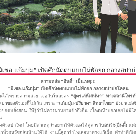
! “มิเชล-แก้มบุ๋ม” เปิดศึกนัดตบแบบไม่พักยก กลางสปา
ความหล่อ “อินดี้” เป็นเหตุ
!!!
“มิเชล-แก้มบุ๋ม” เปิดศึกนัดตบแบบไม่พักยก กลางสปาบ่อโคลน
อหมั่นไส้เพราะความสวย เจอกันในละคร
“สูตรเล่ห์เสน่หา” ทางสถานีโทรท
วสปาของตัวเองก็ไม่เว้น เพราะ
“แก้มบุ๋ม-ปรียาดา สิทธาไชย”
ยังมาแย่ง
องขอตบสั่งสอน ให้รู้ว่าไม่ควรมาหยามข้าถึงถิ่น เบื้องหน้าบอกเลยไม่
น
ดตัวสปาใหม่ โดยมีสาเหตุว่าอยากให้ตัวเองได้คู่ควรกับ
อนวัช(อินดี้)
แต่ด
็บตกหิ้วอนวัชกลับบ้านให้ได้ งานนี้สุดารำไพเลยหาทางแก้เผ็ด ทำท่าที