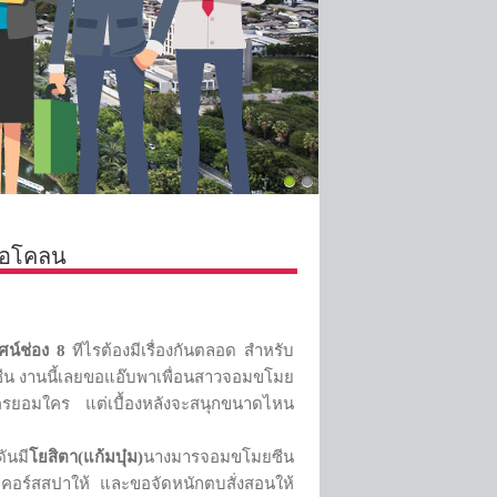
บ่อโคลน
ัศน์ช่อง 8
ทีไรต้องมีเรื่องกันตลอด สำหรับ
ซีน งานนี้เลยขอแอ๊บพาเพื่อนสาวจอมขโมย
มีใครยอมใคร แต่เบื้องหลังจะสนุกขนาดไหน
ันมี
โยสิตา(แก้มบุ๋ม)
นางมารจอมขโมยซีน
เปิดคอร์สสปาให้ และขอจัดหนักตบสั่งสอนให้