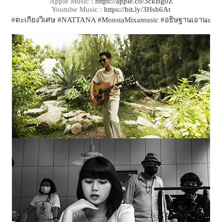
Apple Music :
https://apple.co/3ckBg0Z
Youtube Music :
https://bit.ly/3Hsh6At
#ตะเกียงวิเศษ
#NATTANA
#MonstaMixamusic
#อธิษฐานเอานะ