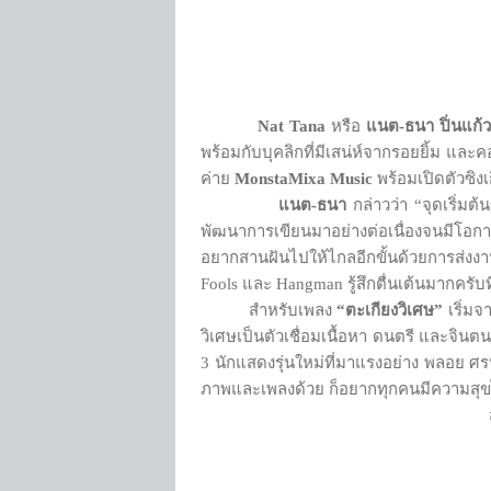
Nat Tana
หรือ
แนต-ธนา ปิ่นแก้
พร้อมกับบุคลิกที่มีเสน่ห์จากรอยยิ้ม แล
ค่าย
MonstaMixa Music
พร้อมเปิดตัวซิง
แนต-ธนา
กล่าวว่า “จุดเริ่มต
พัฒนาการเขียนมาอย่างต่อเนื่องจนมีโอกาสไ
อยากสานฝันไปให้ไกลอีกขั้นด้วยการส่ง
Fools และ Hangman รู้สึกตื่นเต้นมากครับ
สำหรับเพลง
“ตะเกียงวิเศษ”
เริ่มจ
วิเศษเป็นตัวเชื่อมเนื้อหา ดนตรี และจินตน
3 นักแสดงรุ่นใหม่ที่มาแรงอย่าง พลอย ศรน
ภาพและเพลงด้วย ก็อยากทุกคนมีความสุขไ