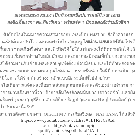
MonstaMixa Music เปิดตัวหนุ่มป๊อปอารมณ์ดี Nat Tana
ส่งซิงเกิ้ลแรก “ตะเกียงวิเศษ” พร้อมจัด 3 นักแสดงดังร่วมมิวสิคฯ
ว
ศิลปินน้องใหม่มากความสามารถกับเพลงป๊อปฟังสบาย สื่อถึงความรัก 
ะคอนเซ็ปต์เพลงอันโดดเด่นจนทำให้ไปสะดุดหู
ไซม่อน แฮนเดอร์สัน
โปรดิ
เกิ้ลแรก
“ตะเกียงวิเศษ”
และมิวสิควิดีโอให้แฟนเพลงได้ติดตามกัน
้นของผมเริ่มจากทำวงในสมัยมัธยม และอยากจะมีเพลงที่เป็นของตัวเราเองจ
ด้ร่วมงานกับค่ายเพลงหลายๆแห่งตั้งแต่จบมัธยม และได้ทำเพลงของตัวเอง
งานเพลงของผมผ่านทางเพจคุณไซม่อน เพราะชื่นชอบในฝีมือการเป็น pr
ที่มีโอกาสได้ร่วมกันสร้างงานดีๆแบบอิสระเต็มที่ไปด้วยกัน”
ากไอเดียการแต่งเพลงที่อยากเล่นสนุกกับคนฟังและตัวเองผ่านคำถาม ก
าการผ่านเรื่องราวที่ว่า “ถ้าการลืมใครสักคนมันยาก เราก็จดจำไปเลยยังจะ
รินทร์ (พลอย) สุธีธิดา เกียรติกิจเจริญ(จ๋า)และ ณปรัชญ์ รัตนนิตย์ (
ปกับเพลงนี้ครับ”
สามารถติดตามผลงาน Official MV ตะเกียงวิเศษ - NAT TANA ได้แล้วที
https://www.youtube.com/watch?v=uLTRrvCsAeI
Joox :
https://bit.ly/3nmmjSj
Spotify :
https://spoti.fi/3oF8Apl