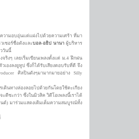
ความอบอุ่นแต่แฝงไปด้วยความเศร้า ที่มา
วเซอร์ชื่อดังและ
บอล-อธิป นานา
ผู้บริหาร
ได้แล้ววันนี้
ริงๆ เลยเริ่มเขียนเพลงตั้งแต่ ม.4 ฝึกฝน
ลงยูทูป ซึ่งก็ได้รับเสียงตอบรับที่ดี จึง
oducer ศิลปินดังๆมามากมายอย่าง Silly
ารเดินทางล่องลอยไปด้วยกันโดยใช้ตะเกียง
ดีซะกว่า ซึ่งในมิวสิค วิดีโอเพลงนี้เราได้
ปอนด์) มาร่วมแสดงเติมเต็มความสมบูรณ์ทั้ง
่