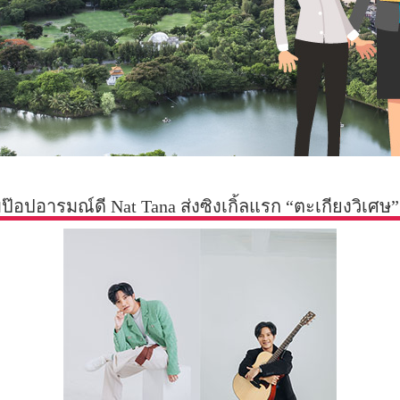
ป๊อปอารมณ์ดี Nat Tana ส่งซิงเกิ้ลแรก “ตะเกียงวิเศษ”