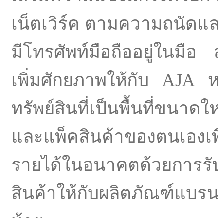
เน็ตเวิร์ค ตามความถนัดแล
มี
โทรศัพท์มือถืออยู่ในมือ สุด
เพิ่มศักยภาพให้กั
บ AJA หล
ทรัพย์สินที่เป็นพื้นที่
ขนาดใหญ
และแพ็คสินค้าของตนเองเพื
รายได้ในอนาคตด้
วยการรั
สินค้าให้กั
บผลิตภัณฑ์แบรนด