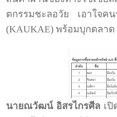
ตกรรมชะลอวัย เอาใจคนร
(KAUKAE) พร้อมบุกตลาด
นายณวัฒน์ อิสรไกรศีล
เปิ