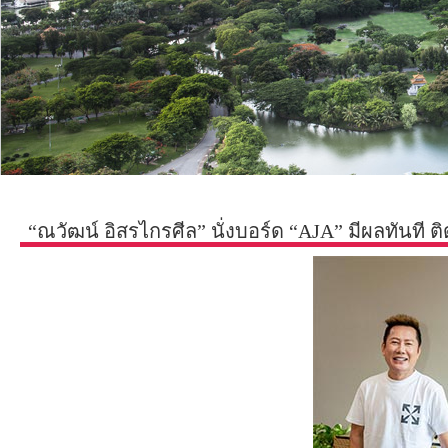
“ณวัฒน์ อิสรไกรศีล” นั่งบอร์ด “AJA” มีผลทันที ต
เน็ตเวิร์ค