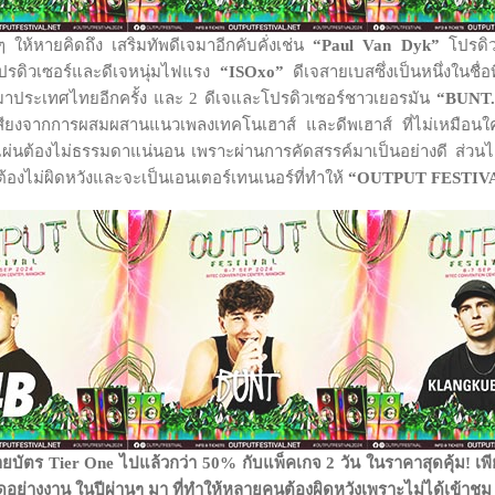
 ให้หายคิดถึง เสริมทัพดีเจมาอีกคับคั่งเช่น
“
Paul Van Dyk”
โปรดิวเ
รดิวเซอร์และดีเจหนุ่มไฟแรง
“
ISOxo”
ดีเจสายเบสซึ่งเป็นหนึ่งในชื่
าประเทศไทยอีกครั้ง และ 2 ดีเจและโปรดิวเซอร์ชาวเยอรมัน
“
BUNT.
ีชื่อเสียงจากการผสมผสานแนวเพลงเทคโนเฮาส์ และดีพเฮาส์ ที่ไม่เหมื
ดแผ่นต้องไม่ธรรมดาแน่นอน เพราะผ่านการคัดสรรค์มาเป็นอย่างดี ส่วนไลน
าต้องไม่ผิดหวังและจะเป็นเอนเตอร์เทนเนอร์ที่ทำให้
“OUTPUT FESTIVA
ร Tier One ไปแล้วกว่า 50% กับแพ็คเกจ 2 วัน ในราคาสุดคุ้ม! เพียง
ดอย่างงาน ในปีผ่านๆ มา ที่ทำให้หลายคนต้องผิดหวังเพราะไม่ได้เข้าช