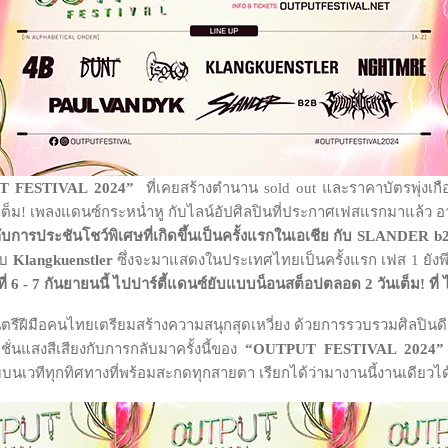
 FESTIVAL 2024”
ที่เคยสร้างตำนาน sold out และราคาบัตรพุ่งเกื
ต็ม! เพลงแดนซ์กระหน่ำหู กับไลน์อัปศิลปินที่ประกาศเฟสแรกมาแล้ว อ
ับการประชันโชว์พิเศษที่เกิดขึ้นเป็นครั้งแรกในเอเชีย กับ
SLANDER b2
ับ
Klangkuenstler
ซึ่งจะมาแสดงในประเทศไทยเป็นครั้งแรก เฟส 1 ยังพ
นที่ 6 - 7 กันยายนนี้ ไปปาร์ตี้แดนซ์ยับแบบน็อนสต็อปตลอด 2 วันเต็ม! ท
ีฝีมือคนไทยเตรียมสร้างความสนุกสุดเหวี่ยง ด้วยการรวบรวมศิลปินดี
ั่นแสงสีเสียงกับการกลับมาครั้งนี้ของ
“OUTPUT FESTIVAL 2024
ยมบนเวทีทุกทิศทางที่พร้อมสะกดทุกสายตา เรียกได้ว่ามางานนี้งานเดีย