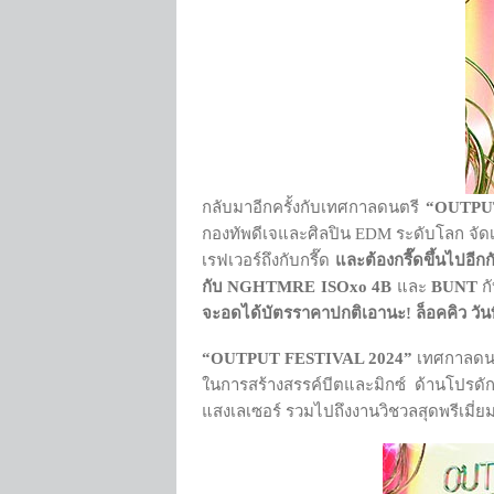
กลับมาอีกครั้งกับเทศกาลดนตรี
“
OUTPUT
กองทัพดีเจและศิลปิน EDM ระดับโลก จัดเ
เรฟเวอร์ถึงกับกรี๊ด
และต้องกรี๊ดขึ้นไปอีกก
กับ NGHTMRE ISOxo 4B
และ
BUNT
ก
จะอดได้บัตรราคาปกติเอานะ
! ล็อคคิว วั
“OUTPUT FESTIVAL 2024”
เทศกาลดนตร
ในการสร้างสรรค์บีตและมิกซ์ ด้านโปรดักช
แสงเลเซอร์ รวมไปถึงงานวิชวลสุดพรีเมี่