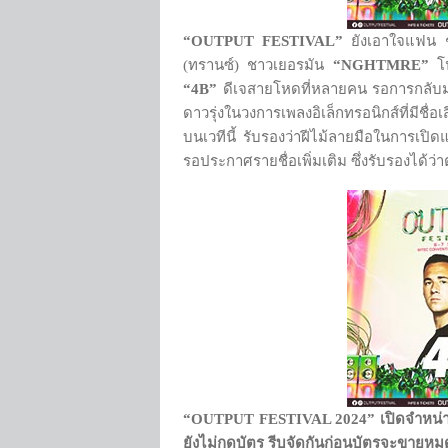
“OUTPUT FESTIVAL”
ยังเอาใจแฟน ๆ
(ทรานซ์) ชาวเยอรมัน
“
NGHTMRE”
โป
“
4B”
ดีเจสายโหดที่หลายคน รอการกลับม
ดาวรุ่งในวงการเพลงอิเล็กทรอนิกส์ที่ม
บนเวทีนี้ รับรองว่าฝีไม้ลายมือในการเปิ
รอประกาศรายชื่อเพิ่มเติม ซึ่งรับรองได้ว่
“
OUTPUT FESTIVAL 2024” เปิดจำหน่ายบัต
ยังไม่กดบัตร รีบจัดกันก่อนบัตรจะขายหม