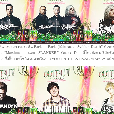
ามพิเศษของการประชัน Back to Back (b2b) ของ
“
Svdden Death”
ดีเจแล
นกับ “Marshmello” และ “
SLANDER”
สุดยอด Duo ที่โด่งดังจากรีมิก
E”
ซึ่งก็จะมาโชว์ลวดลายในงาน
“OUTPUT FESTIVAL 2024”
เช่นเดี