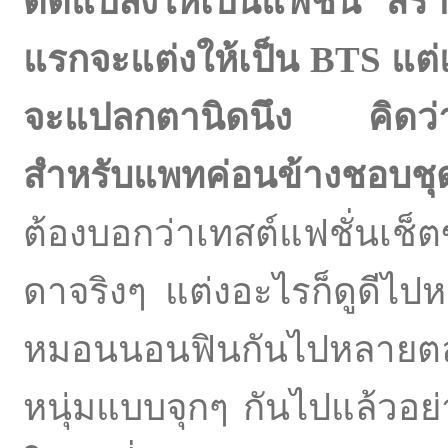
ดัดแปลงให้เป็นแฟชั่น สร
แรกจะแต่งให้เป็น
BTS
แต่
จะแปลกตานิดนึง คิดว่า
สำหรับแพทค่อนข้างชอบชุด
ต้องบอกว่าเทสต์แฟชั่นเช
ดาจริงๆ แต่งอะไรก็ดูดี
หมอนนอนฟินกันไปหลายตลบเ
หนุ่มแบบจุกๆ กันไปแล้วอ