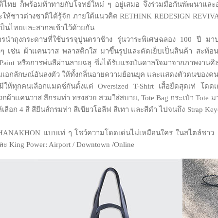
ทย ก็พร้อมท้าทายกับโจทย์ใหม่ ๆ อยู่เสมอ จึงร่วมมือกันพัฒนาและออ
ะให้ชาวต่างชาติได้รู้จัก ภายใต้แนวคิด RETHINK REDESIGN REVIVAL 
ป็นไทยและสากลเข้าไว้ด้วยกัน
รนำถุงกระดาษที่ใช้บรรจุปูนตราช้าง รุ่นวาระพิเศษฉลอง 100 ปี มาป
างๆ เช่น ผ้าแคนวาส พลาสติกใส มาขึ้นรูปและตัดเย็บเป็นสินค้า สะท้
ay Paint หรือการพ่นสีผ่านลายฉลุ ซึ่งได้รับแรงบันดาลใจมาจากภาพงานศ
เอกลักษณ์อันลงตัว ให้ทั้งกลิ่นอายความย้อนยุค และแสดงตัวตนของคนรุ่
นเลือกแมตช์กันตั้งแต่ Oversized T-Shirt เสื้อยืดสุดเท่ โดดเด
กผ้าแคนวาส สีกรมท่า ทรงสวย สวมใส่สบาย, Tote Bag กระเป๋า Tote 
เลือก 4 สี สียีนส์กรมท่า สีเขียวโอลีฟ สีเทา และสีดำ ไปจนถึง Strap Key
ANAKHON แบบเท่ ๆ โชว์ความโดดเด่นไม่เหมือนใคร ในสไตล์ชาว มห
King Power: Airport / Downtown /Online