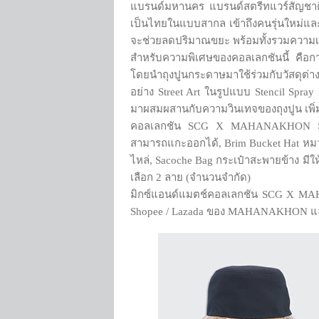
แบรนด์มหานคร แบรนด์สตรีทแวร์สัญชาติไ
เป็นไทยในแบบสากล เข้าถึงคนรุ่นใหม่แล
จะช่วยลดปริมาณขยะ พร้อมทั้งรวมความเ
สำหรับความพิเศษของคอลเลกชันนี้ คือกา
โดยนำถุงปูนกระดาษมาใช้ร่วมกับวัสดุต่
อย่าง Street Art ในรูปแบบ Stencil Spr
มาผสมผสานกับความวินเทจของถุงปูน เพิ่ม
คอลเลกชัน SCG X MAHANAKHON มีให้ทุกค
สามารถแกะออกได้, Brim Bucket Hat หมว
ไหล่, Sacoche Bag กระเป๋าสะพายข้าง มีให้
เลือก 2 ลาย (จำนวนจำกัด)
มิกซ์แอนด์แมตช์คอลเลกชัน SCG X MAH
Shopee / Lazada ของ MAHANAKHON และ 