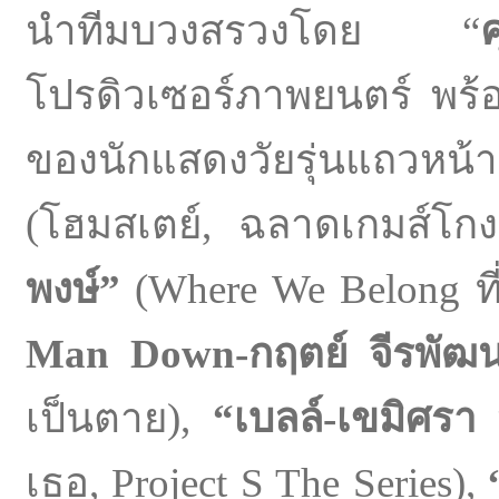
นำทีมบวงสรวงโดย “
โปรดิวเซอร์ภาพยนตร์ พร้อ
ของนักแสดงวัยรุ่นแถวหน้า
(โฮมสเตย์, ฉลาดเกมส์โกง
พงษ์”
(Where We Belong ที่
Man Down-กฤตย์ จีรพัฒน
เป็นตาย),
“เบลล์-เขมิศร
เธอ, Project S The Series),
“