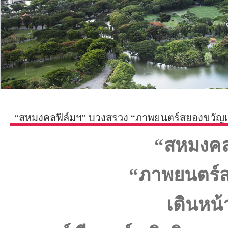
“สหมงคลฟิล์มฯ” บวงสรวง “ภาพยนตร์สยองขวัญเรื่
“สหมงคล
“ภาพยนตร์สย
เดินหน