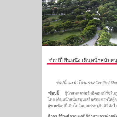
ช้อปปี้ ยืนหนึ่ง เดินหน้าสนับส
ช้อปปี้แนะนำโปรแกรม
Certified Sh
‘
ช้อปปี้
’ ผู้นำแพลตฟอร์มอีคอมเมิร์ซในภ
ไทย เดินหน้าสนับสนุนเสริมศักยภาพให้ผู้ข
ผู้ขายช้อปปี้เติบโตในยุคเศรษฐกิจดิจิทั
ศิวกร สิริวงศ์ภาณุพงศ์ ผู้อำนวยการฝ่ายพ