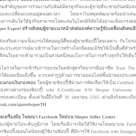
ำคัญของการร่วมงานกับพันธมิตรธุรกิจและผู้ขายที่จะช่วยกันสนับสน
าทายและเปลี่ยนแปลงอยู่ตลอดเวลา โดยเราไม่หยุดพัฒนาพร้อมนำเสน
างการเติบโตให้ธุรกิจสามารถโลดแล่นในโลกดิจิทัลได้อย่างแข็งแกร่งต่
opee Expert
สร้างสังคมผู้ขายแนวหน้าส่งต่อองค์ความรู้ขับเคลื่อนสังค
พื่อส่งเสริมความแข็งแกร่งให้คอมมูนิตี้ของผู้ขายช้อปปี้โดยเฉพาะ กับโป
และประสบการณ์มาเข้าร่วมในการสร้างโลกอีคอมเมิร์ซให้เป็นพื้นที่สำห
ี่สนใจอยากเข้ามาร่วมเป็นส่วนหนึ่งของโอกาสในการสร้างธุรกิจให้เต
โอกาสในการเข้ารับการอบรมในหลักสูตรวิทยากรมืออาชีพ Train The 
าให้ยอดเยี่ยมยิ่งขึ้น จากเหล่ากูรูด้านการขายออนไลน์ชั้นนำของประ
บนกองเงินกองทอง
โดยผู้ขายช้อปปี้ที่ผ่านการคัดเลือกให้เป็น Certifi
างต่างๆของช้อปปี้ และ E-Certificate จาก Shopee University สำหร
ถลงทะเบียน ตั้งแต่วันนี้ถึงวันที่ 30 เมษายน 2565 ผ่านลิงก์ลงทะเบ
book.com/ajarnshopeeTH
้วยเครื่องมือ โฆษณา
Facebook
ใหม่บน
Shopee Seller Center
ิจให้แก่ผู้ขายในระดับภูมิภาค โดยเริ่มมีการเปิดให้ใช้งานโฆษณาบน Fa
ารช้อปปิ้งออนไลน์ของผู้ใช้งานช้อปปี้ ที่มีการใช้ Facebook และ Ins