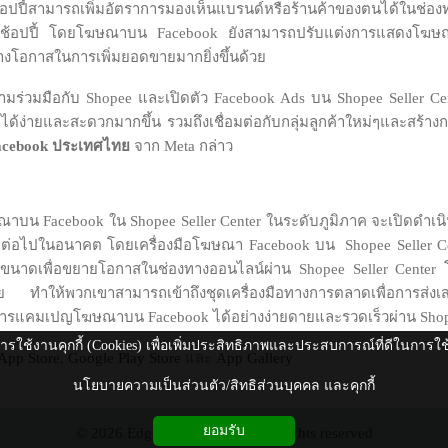
ายช้อปปี้สามารถเพิ่มอัตราการมองเห็นแบรนด์หรือร้านค้าของตนได้ในช่อ
้าบนช้อปปี้ โดยโฆษณาบน Facebook ยังสามารถปรับแต่งการแสดงโฆษ
้างโอกาสในการเพิ่มยอดขายมากยิ่งขึ้นด้วย
ีความร่วมมือกับ Shopee และเปิดตัว Facebook Ads บน Shopee Seller Cen
ง่ายและสะดวกมากขึ้น รวมถึงเชื่อมต่อกับกลุ่มลูกค้าใหม่ๆและสร้างก
acebook
ประเทศไทย
จาก Meta กล่าว
น Facebook ใน Shopee Seller Center ในระดับภูมิภาค จะเปิดดำเนินก
ๆ ต่อไปในอนาคต โดยเครื่องมือโฆษณา Facebook บน Shopee Seller Cent
จทุกขนาดเพื่อขยายโอกาสในช่องทางออนไลน์ผ่าน Shopee Seller Cen
ยดาย ทำให้พวกเขาสามารถเข้าถึงชุดเครื่องมือทางการตลาดเพื่อการส่
การแคมเปญโฆษณาบน Facebook ได้อย่างง่ายดายและรวดเร็วผ่าน Shope
ีการใช้งานคุกกี้ (Cookies) เพื่อเพิ่มประสิทธิภาพและประสบการณ์ที่ดีในการใ
App Store
,
Google Play Store
และ
App Gallery
นโยบายความเป็นส่วนตัว/สิทธิส่วนบุคคล และคุกกี้
ยอมรับ
© 2026 Edge Magazine.com All rights reserved