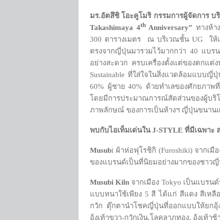
มร.อัตสึชิ โอะคูโมริ กรรมการผู้จัดการ
th
Takashimaya 4
Anniversary”
ทางห้างฯ
300 ตารางเมตร ณ บริเวณชั้น UG ให้เป็น
ตรงจากญี่ปุ่นมารวมไว้มากกว่า 40 แบรนด
อย่างสะดวก ครบเครื่องตั้งแต่ของตกแต่
Sustainable ที่ใส่ใจในสิ่งแวดล้อมแบบญ
60% ผู้ชาย 40% ด้วยทำเลของศักยภาพที่รา
โดยมีการประมาณการณ์สัดส่วนของผู้บริโ
ภาพลักษณ์ ของการเป็นห้างฯ ญี่ปุ่นขนา
พบกับไอเท็มเด่นใน
J-STYLE ที่มีเฉพาะ ส
Musub
i ผ้าห่อฟุโรชิกิ (Furoshiki) จาก
ของแบรนด์เป็นที่นิยมอย่างมากของชาวญี
Musubi Kiln
จากเมือง Tokyo เป็นแบรนด์ที
แบบหนาใช้เพียง 5 สี ได้แก่ สีแดง สีเหลือ
กวัก ตุ๊กตานำโชคญี่ปุ่นที่ออกแบบให้ยกอ
อุ้งเท้าขวา-กวักเงิน,โลคลาภทอง, อุ้งเท้าซ