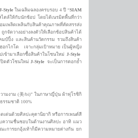
J-Style
ในเฉลิมฉลองครบรอบ 4 ปี “
SIAM
ไตล์ให้กับนักช้อป โดยได้เนรมิตพื้นที่กว่า
มเพลิดเพลินกับสินค้าคุณภาพที่คัดสรรส่ง
กจัดวางอย่างลงตัวให้เลือกช้อปสินค้าได้
ป์ปิ้ง และสินค้านวัตกรรม รวมถึงสินค้า
กฮอกไกโด เจาะกลุ่มเป้าหมาย เป็นผู้หญิง
อปเข้ามาเลือกซื้อสินค้าในโซนใหม่
J-Style
เปิดตัวโซนใหม่
J-Style
จะเป็นการตอกย้ำ
วามงาม (美/bi)” ในภาษาญี่ปุ่น ผ้าฟุโรชิกิ
ายธรรมชาติ 100%
โดดเด่นด้วยศิลปะคุตานิยากิ หรือการเพนต์สี
่ได้รับความชื่นชอบในด้านงานศิลปะ อาทิ แมว
กษณะการยกอุ้งเท้าก็มีความหมายต่างกัน ยก