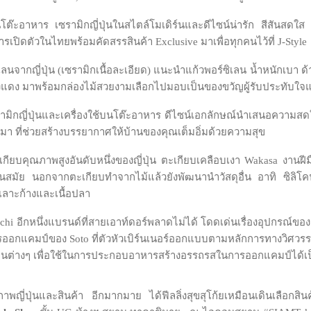
โต๊ะอาหาร เซรามิกญี่ปุ่นในสไตล์โมเดิร์นและดีไซน์น่ารัก สีสันสดใส
รเปิดตัวในไทยพร้อมคัดสรรสินค้า Exclusive มาเพื่อทุกคนไว้ที่ J-Style
เลนจากญี่ปุ่น (เซรามิกเนื้อละเอียด) แนะนำแก้วพอร์ซิเลน น้ำหนักเบา 
ีทองแดง มาพร้อมกล่องไม้สวยงามเลือกไปมอบเป็นของขวัญผู้รับประทับใจ
ามิกญี่ปุ่นและเครื่องใช้บนโต๊ะอาหาร ดีไซน์เอกลักษณ์นำเสนอความส
อโรมา ที่ช่วยสร้างบรรยากาศให้บ้านของคุณเต็มอิ่มด้วยความสุข
ยบคุณภาพสูงอันดับหนึ่งของญี่ปุ่น ตะเกียบเคลือบเงา Wakasa งานฝีมื
ทันสมัย นอกจากตะเกียบทำจากไม้แล้วยังพัฒนานำวัสดุอื่น อาทิ ซิลิโคน
เลาะก้างและเนื้อปลา
chi อีกหนึ่งแบรนด์ที่สายเอาท์ดอร์พลาดไม่ได้ โดดเด่นเรื่องอุปกรณ์
ารออกแคมป์ของ Soto ที่ตัวหัวเบิร์นเนอร์ออกแบบตามหลักการทางวิศวรร
ิ่นต่างๆ เพื่อใช้ในการประกอบอาหารสร้างอรรถรสในการออกแคมป์ได้เป
าพญี่ปุ่นและสินค้า อีกมากมาย ได้ฟีลลิ่งสุขสุโก้ยเหมือนเดินเลือกสิน