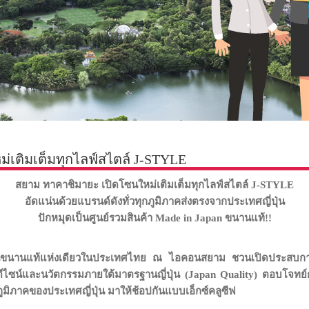
่เติมเต็มทุกไลฟ์สไตล์ J-STYLE
สยาม ทาคาชิมายะ เปิดโซนใหม่เติมเต็มทุกไลฟ์สไตล์
J-STYLE
อัดแน่นด้วยแบรนด์ดังทั่วทุกภูมิภาคส่งตรงจากประเทศญี่ปุ่น
ปักหมุดเป็นศูนย์รวมสินค้า
Made in Japan ขนานแท้!!
ปุ่นขนานแท้แห่งเดียวในประเทศไทย ณ ไอคอนสยาม ชวนเปิดประสบก
้งดีไซน์และนวัตกรรมภายใต้มาตรฐานญี่ปุ่น (
Japan Quality) ตอบโจทย์ก
ภูมิภาคของประเทศญี่ปุ่น มาให้ช้อปกันแบบเอ็กซ์คลูซีฟ