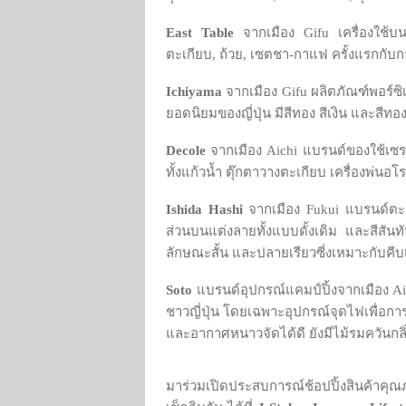
East Table
จากเมือง Gifu เครื่องใช้บน
ตะเกียบ, ถ้วย, เซตชา-กาแฟ ครั้งแรกกับกา
Ichiyama
จากเมือง Gifu ผลิตภัณฑ์พอร์ซิ
ยอดนิยมของญี่ปุ่น มีสีทอง สีเงิน และส
Decole
จากเมือง Aichi แบรนด์ของใช้เซร
ทั้งแก้วน้ำ ตุ๊กตาวางตะเกียบ เครื่องพ่น
Ishida Hashi
จากเมือง Fukui แบรนด์ตะเกี
ส่วนบนแต่งลายทั้งแบบดั้งเดิม และสีสัน
ลักษณะสั้น และปลายเรียวซี่งเหมาะกับคีบ
Soto
แบรนด์อุปกรณ์แคมป์ปิ้งจากเมือง Ai
ชาวญี่ปุ่น โดยเฉพาะอุปกรณ์จุดไฟเพื่อก
และอากาศหนาวจัดได้ดี ยังมีไม้รมควันกล
มาร่วมเปิดประสบการณ์ช้อปปิ้งสินค้าคุณภ