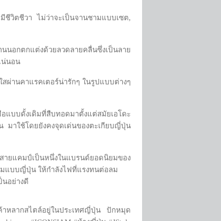
 มีชีวิตชีวา ไม่ว่าจะเป็นจานชามแบบเซต,
ด้านนอกตกแต่งด้วยลวดลายคลื่นซึ่งเป็นลาย
แน่นอน
ดใสผ่านคาแรคเตอร์น่ารักๆ ในรูปแบบต่างๆ
อแบบดั้งเดิมที่สืบทอดมาตั้งแต่สมัยเอโดะ
 มาใช้โดยยังคงจุดเด่นของตะเกียบญี่ปุ่น
ของสายแคมป์เป็นหนึ่งในแบรนด์ยอดนิยมของ
มแบบญี่ปุ่น ให้กำลังไฟที่แรงทนต่อลม
็นอย่างดี
ค้าหลากสไตล์อยู่ในประเทศญี่ปุ่น ปักหมุด