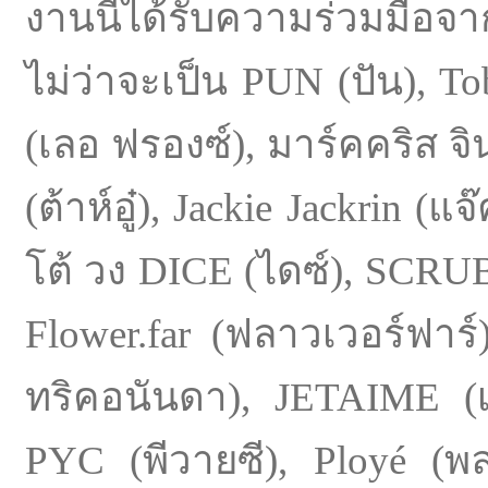
งานนี้ได้รับความร่วมมือจ
ไม่ว่าจะเป็น PUN (ปัน), Tobi
(เลอ ฟรองซ์), มาร์คคริส จ
(ต้าห์อู๋), Jackie Jackrin (
โต้ วง DICE (ไดซ์), SCRU
Flower.far (ฟลาวเวอร์ฟาร์
ทริคอนันดา), JETAIME (เ
PYC (พีวายซี), Ployé (พล