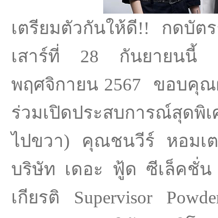
เตรียมตัวกันให้ดี!! กดบัต
เสาร์ที่ 28 กันยายนนี้ เ
พฤศจิกายน 2567 ขอบคุณผู
ร่วมเปิดประสบการณ์สุดพิ
ไปขวา) คุณชนวีร์ หอมเตย
บริษัท เดอะ ฟู้ด ซีเล็คชั่
เกียรติ Supervisor Powd