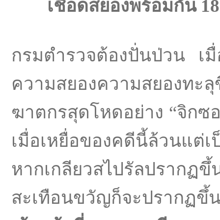
เชือดสยองพร้อมกัน 1
กรมตำรวจต้องปั่นป่วน เมื่
ความสยองความสยองทะลุขี
ฆาตกรสุดโหดอย่าง “จิกซอว์
เมื่อเหยื่อของคดีนี้ล้วนแต่
หากเกลียวสไปรัลปรากฏข
สะเทือนขวัญก็จะปรากฏขึ้นที