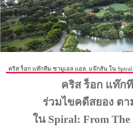
คริส ร็อก แท๊กทีม ซามูเอล แอล. แจ๊กสัน ใน Spir
คริส ร็อก แท๊กท
ร่วมไขคดีสยอง ตา
ใน
Spiral: From Th